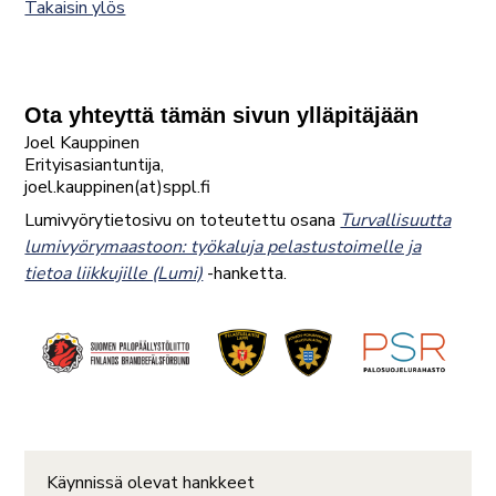
Takaisin ylös
Ota yhteyttä tämän sivun ylläpitäjään
Joel Kauppinen
Erityisasiantuntija,
joel.kauppinen(at)sppl.fi
Lumivyörytietosivu on toteutettu osana
Turvallisuutta
lumivyörymaastoon: työkaluja pelastustoimelle ja
tietoa liikkujille (Lumi)
-hanketta.
Käynnissä olevat hankkeet