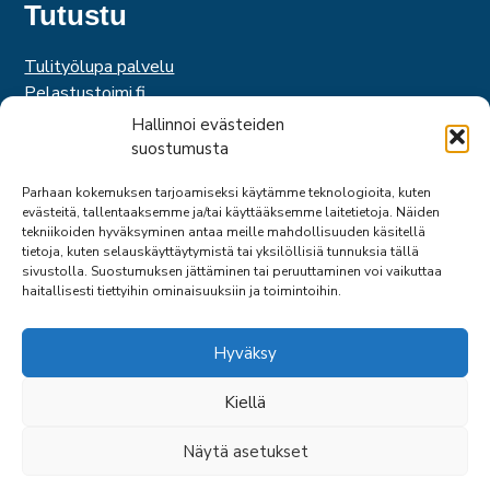
Tutustu
Tulityölupa palvelu
Pelastustoimi.fi
Hätäkeskuslaitos
Hallinnoi evästeiden
Palosuojelurahasto
suostumusta
Palosuojelun edistämissäätiö
Parhaan kokemuksen tarjoamiseksi käytämme teknologioita, kuten
Suomen Pelastusalan Keskusjärjestö
evästeitä, tallentaaksemme ja/tai käyttääksemme laitetietoja. Näiden
SPEK
tekniikoiden hyväksyminen antaa meille mahdollisuuden käsitellä
Federation of EUropean Fire Officers
tietoja, kuten selauskäyttäytymistä tai yksilöllisiä tunnuksia tällä
sivustolla. Suostumuksen jättäminen tai peruuttaminen voi vaikuttaa
haitallisesti tiettyihin ominaisuuksiin ja toimintoihin.
Hyväksy
Kiellä
© 2026 SPPL
Näytä asetukset
SIVU: ARTCLOUD OY
TAKAIS