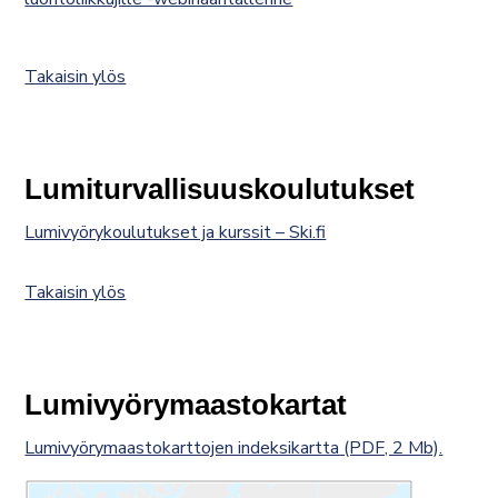
Takaisin ylös
Lumiturvallisuuskoulutukset
Lumivyörykoulutukset ja kurssit – Ski.fi
Takaisin ylös
Lumivyörymaastokartat
Lumivyörymaastokarttojen indeksikartta (PDF, 2 Mb).