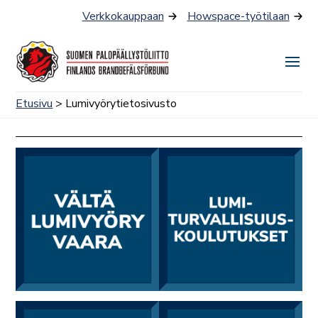
Siirry
Verkkokauppaan
Howspace-työtilaan
sisältöön
Näyt
tai
Etusivu
> Lumivyörytietosivusto
piilo
valik