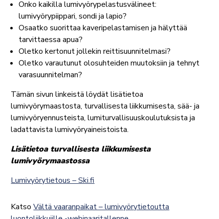
Onko kaikilla lumivyörypelastusvälineet:
lumivyörypiippari, sondi ja lapio?
Osaatko suorittaa kaveripelastamisen ja hälyttää
tarvittaessa apua?
Oletko kertonut jollekin reittisuunnitelmasi?
Oletko varautunut olosuhteiden muutoksiin ja tehnyt
varasuunnitelman?
Tämän sivun linkeistä löydät lisätietoa
lumivyörymaastosta, turvallisesta liikkumisesta, sää- ja
lumivyöryennusteista, lumiturvallisuuskoulutuksista ja
ladattavista lumivyöryaineistoista.
Lisätietoa turvallisesta liikkumisesta
lumivyörymaastossa
Lumivyörytietous – Ski.fi
Katso
Vältä vaaranpaikat – lumivyörytietoutta
luontoliikkujille -webinaaritallenne