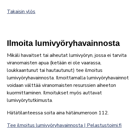
Takaisin ylös
Ilmoita lumivyöryhavainnosta
Mikäli havaitset tai aiheutat lumivyöryn, jossa ei tarvita
viranomaisten apua (ketään ei ole vaarassa,
loukkaantunut tai hautautunut) tee ilmoitus
lumivyöryhavainnosta. Ilmoittamalla lumivyöryhavainnot
voidaan välttää viranomaisten resurssien aiheeton
kuormittaminen. Ilmoitukset myös auttavat
lumivyörytutkimusta.
Hätätilanteessa soita aina hätänumeroon 112.
Tee ilmoitus lumivyöryhavainnosta | Pelastustoimi.fi