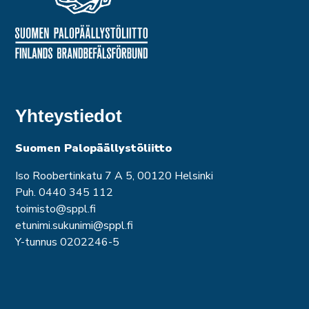
Yhteystiedot
Suomen Palopäällystöliitto
Iso Roobertinkatu 7 A 5, 00120 Helsinki
Puh. 0440 345 112
toimisto@sppl.fi
etunimi.sukunimi@sppl.fi
Y-tunnus 0202246-5