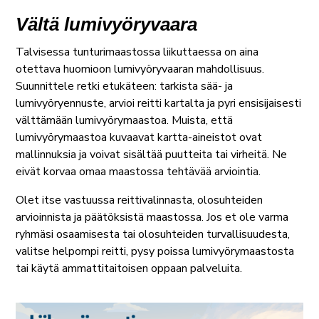
Vältä lumivyöryvaara
Talvisessa tunturimaastossa liikuttaessa on aina
otettava huomioon lumivyöryvaaran mahdollisuus.
Suunnittele retki etukäteen: tarkista sää- ja
lumivyöryennuste, arvioi reitti kartalta ja pyri ensisijaisesti
välttämään lumivyörymaastoa. Muista, että
lumivyörymaastoa kuvaavat kartta-aineistot ovat
mallinnuksia ja voivat sisältää puutteita tai virheitä. Ne
eivät korvaa omaa maastossa tehtävää arviointia.
Olet itse vastuussa reittivalinnasta, olosuhteiden
arvioinnista ja päätöksistä maastossa. Jos et ole varma
ryhmäsi osaamisesta tai olosuhteiden turvallisuudesta,
valitse helpompi reitti, pysy poissa lumivyörymaastosta
tai käytä ammattitaitoisen oppaan palveluita.