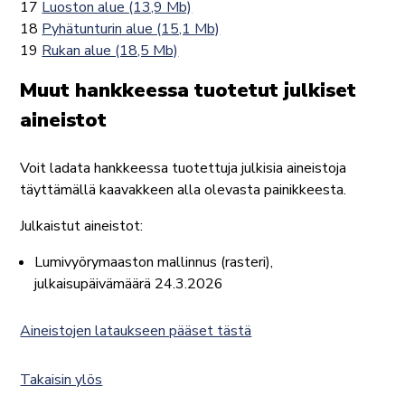
17
Luoston alue (13,9 Mb)
18
Pyhätunturin alue (15,1 Mb)
19
Rukan alue (18,5 Mb)
Muut hankkeessa tuotetut julkiset
aineistot
Voit ladata hankkeessa tuotettuja julkisia aineistoja
täyttämällä kaavakkeen alla olevasta painikkeesta.
Julkaistut aineistot:
Lumivyörymaaston mallinnus (rasteri),
julkaisupäivämäärä 24.3.2026
Aineistojen lataukseen pääset tästä
Takaisin ylös