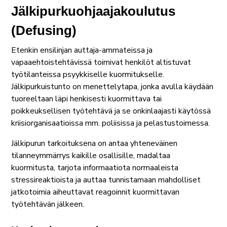
Jälkipurkuohjaajakoulutus
(Defusing)
Etenkin ensilinjan auttaja-ammateissa ja
vapaaehtoistehtävissä toimivat henkilöt altistuvat
työtilanteissa psyykkiselle kuormitukselle.
Jälkipurkuistunto on menettelytapa, jonka avulla käydään
tuoreeltaan läpi henkisesti kuormittava tai
poikkeuksellisen työtehtävä ja se onkinlaajasti käytössä
kriisiorganisaatioissa mm. poliisissa ja pelastustoimessa.
Jälkipurun tarkoituksena on antaa yhteneväinen
tilanneymmärrys kaikille osallisille, madaltaa
kuormitusta, tarjota informaatiota normaaleista
stressireaktioista ja auttaa tunnistamaan mahdolliset
jatkotoimia aiheuttavat reagoinnit kuormittavan
työtehtävän jälkeen.