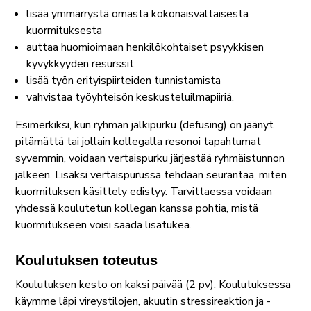
lisää ymmärrystä omasta kokonaisvaltaisesta
kuormituksesta
auttaa huomioimaan henkilökohtaiset psyykkisen
kyvykkyyden resurssit.
lisää työn erityispiirteiden tunnistamista
vahvistaa työyhteisön keskusteluilmapiiriä.
Esimerkiksi, kun ryhmän jälkipurku (defusing) on jäänyt
pitämättä tai jollain kollegalla resonoi tapahtumat
syvemmin, voidaan vertaispurku järjestää ryhmäistunnon
jälkeen. Lisäksi vertaispurussa tehdään seurantaa, miten
kuormituksen käsittely edistyy. Tarvittaessa voidaan
yhdessä koulutetun kollegan kanssa pohtia, mistä
kuormitukseen voisi saada lisätukea.
Koulutuksen toteutus
Koulutuksen kesto on kaksi päivää (2 pv). Koulutuksessa
käymme läpi vireystilojen, akuutin stressireaktion ja -