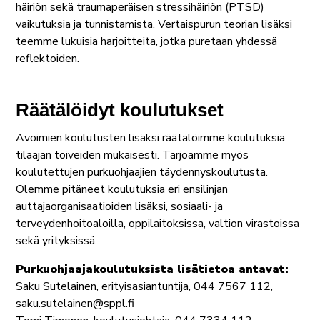
häiriön sekä traumaperäisen stressihäiriön (PTSD)
vaikutuksia ja tunnistamista. Vertaispurun teorian lisäksi
teemme lukuisia harjoitteita, jotka puretaan yhdessä
reflektoiden.
Räätälöidyt koulutukset
Avoimien koulutusten lisäksi räätälöimme koulutuksia
tilaajan toiveiden mukaisesti. Tarjoamme myös
koulutettujen purkuohjaajien täydennyskoulutusta.
Olemme pitäneet koulutuksia eri ensilinjan
auttajaorganisaatioiden lisäksi, sosiaali- ja
terveydenhoitoaloilla, oppilaitoksissa, valtion virastoissa
sekä yrityksissä.
Purkuohjaajakoulutuksista lisätietoa antavat:
Saku Sutelainen, erityisasiantuntija, 044 7567 112,
saku.sutelainen@sppl.fi