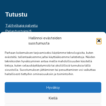
Tutustu
Tulityölupa palvelu
Pelastustoimi.fi
Hätäkeskuslaitos
Hallinnoi evästeiden
Palosuojelurahasto
suostumusta
Palosuojelun edistämissäätiö
Parhaan kokemuksen tarjoamiseksi käytämme teknologioita, kuten
Suomen Pelastusalan Keskusjärjestö
evästeitä, tallentaaksemme ja/tai käyttääksemme laitetietoja. Näiden
SPEK
tekniikoiden hyväksyminen antaa meille mahdollisuuden käsitellä
Federation of EUropean Fire Officers
tietoja, kuten selauskäyttäytymistä tai yksilöllisiä tunnuksia tällä
sivustolla. Suostumuksen jättäminen tai peruuttaminen voi vaikuttaa
haitallisesti tiettyihin ominaisuuksiin ja toimintoihin.
Hyväksy
Kiellä