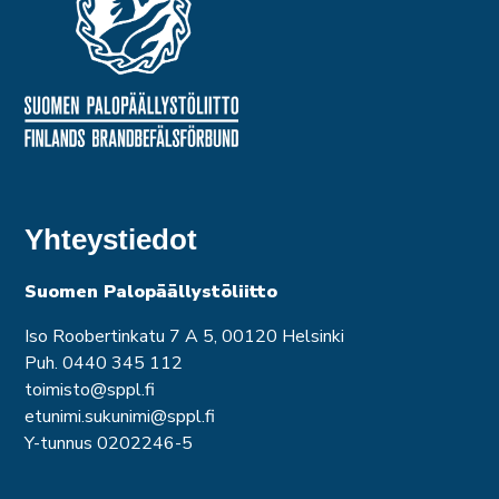
Yhteystiedot
Suomen Palopäällystöliitto
Iso Roobertinkatu 7 A 5, 00120 Helsinki
Puh. 0440 345 112
toimisto@sppl.fi
etunimi.sukunimi@sppl.fi
Y-tunnus 0202246-5