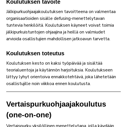
Koulutuksen tavoite
Jälkipurkuohjaajakoulutuksen tavoitteena on valmentaa
organisaatioiden sisälle defusing-menettelytavan
tuntevia henkilöitä. Koulutuksen käyneet voivat toimia
jälkipurkuistuntojen ohjaajina ja heillä on valmiudet
arvioida osallistujien mahdollisen jatkoavun tarvetta.
Koulutuksen toteutus
Koulutuksen kesto on kaksi työpäivää ja sisältää
teorialuentoja ja käytännön harjoituksia. Koulutukseen
liittyy lyhyt orientoiva ennakkotehtävä, joka lähetetään
osallistujille noin viikkoa ennen koulutusta.
Vertaispurkuohjaajakoulutus
(one-on-one)
Vertaispurku yksilöllinen menettelytapa, jolla käydään