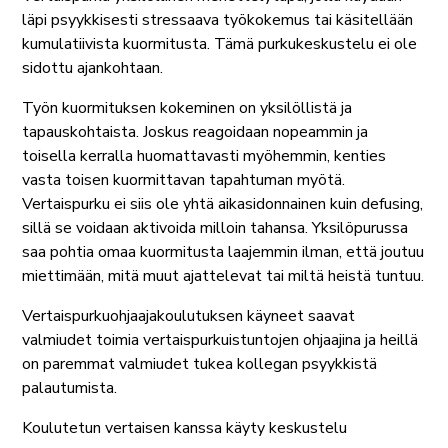
läpi psyykkisesti stressaava työkokemus tai käsitellään
kumulatiivista kuormitusta. Tämä purkukeskustelu ei ole
sidottu ajankohtaan.
Työn kuormituksen kokeminen on yksilöllistä ja
tapauskohtaista. Joskus reagoidaan nopeammin ja
toisella kerralla huomattavasti myöhemmin, kenties
vasta toisen kuormittavan tapahtuman myötä.
Vertaispurku ei siis ole yhtä aikasidonnainen kuin defusing,
sillä se voidaan aktivoida milloin tahansa. Yksilöpurussa
saa pohtia omaa kuormitusta laajemmin ilman, että joutuu
miettimään, mitä muut ajattelevat tai miltä heistä tuntuu.
Vertaispurkuohjaajakoulutuksen käyneet saavat
valmiudet toimia vertaispurkuistuntojen ohjaajina ja heillä
on paremmat valmiudet tukea kollegan psyykkistä
palautumista.
Koulutetun vertaisen kanssa käyty keskustelu