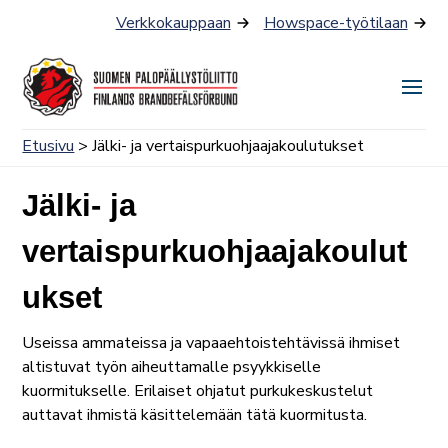
Siirry
Verkkokauppaan
Howspace-työtilaan
sisältöön
Näyt
tai
Etusivu
> Jälki- ja vertaispurkuohjaajakoulutukset
piilo
valik
Jälki- ja
vertaispurkuohjaajakoulut
ukset
Useissa ammateissa ja vapaaehtoistehtävissä ihmiset
altistuvat työn aiheuttamalle psyykkiselle
kuormitukselle. Erilaiset ohjatut purkukeskustelut
auttavat ihmistä käsittelemään tätä kuormitusta.