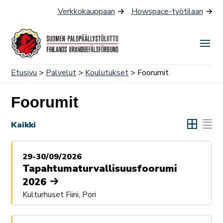
Siirry
Verkkokauppaan
Howspace-työtilaan
sisältöön
Näyt
tai
Etusivu
>
Palvelut
>
Koulutukset
> Foorumit
piilo
valik
Foorumit
Kaikki
29-30/09/2026
Tapahtumaturvallisuusfoorumi
2026
Kulturhuset Fiini, Pori