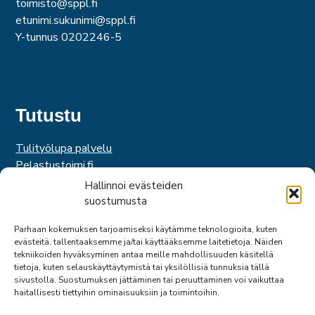
toimisto@sppl.fi
etunimi.sukunimi@sppl.fi
Y-tunnus 0202246-5
Tutustu
Tulityölupa palvelu
Pelastustoimi.fi
Hätäkeskuslaitos
Hallinnoi evästeiden
Palosuojelurahasto
suostumusta
Palosuojelun edistämissäätiö
Parhaan kokemuksen tarjoamiseksi käytämme teknologioita, kuten
Suomen Pelastusalan Keskusjärjestö
evästeitä, tallentaaksemme ja/tai käyttääksemme laitetietoja. Näiden
SPEK
tekniikoiden hyväksyminen antaa meille mahdollisuuden käsitellä
Federation of EUropean Fire Officers
tietoja, kuten selauskäyttäytymistä tai yksilöllisiä tunnuksia tällä
sivustolla. Suostumuksen jättäminen tai peruuttaminen voi vaikuttaa
haitallisesti tiettyihin ominaisuuksiin ja toimintoihin.