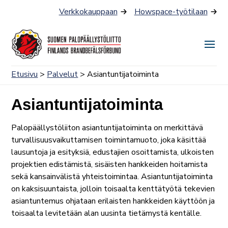
Siirry
Verkkokauppaan
Howspace-työtilaan
sisältöön
Näyt
tai
Etusivu
>
Palvelut
> Asiantuntijatoiminta
piilo
valik
Asiantuntijatoiminta
Palopäällystöliiton asiantuntijatoiminta on merkittävä
turvallisuusvaikuttamisen toimintamuoto, joka käsittää
lausuntoja ja esityksiä, edustajien osoittamista, ulkoisten
projektien edistämistä, sisäisten hankkeiden hoitamista
sekä kansainvälistä yhteistoimintaa. Asiantuntijatoiminta
on kaksisuuntaista, jolloin toisaalta kenttätyötä tekevien
asiantuntemus ohjataan erilaisten hankkeiden käyttöön ja
toisaalta levitetään alan uusinta tietämystä kentälle.