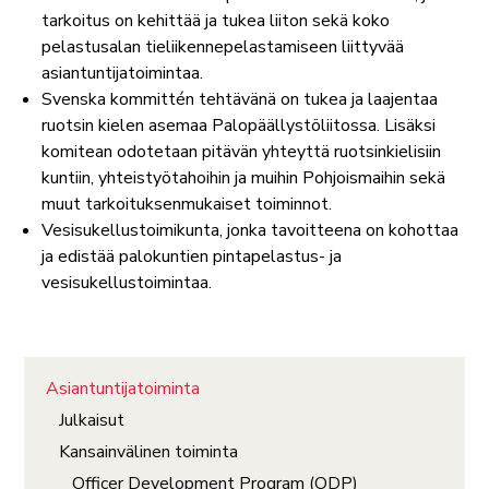
tarkoitus on kehittää ja tukea liiton sekä koko
pelastusalan tieliikennepelastamiseen liittyvää
asiantuntijatoimintaa.
Svenska kommittén tehtävänä on tukea ja laajentaa
ruotsin kielen asemaa Palopäällystöliitossa. Lisäksi
komitean odotetaan pitävän yhteyttä ruotsinkielisiin
kuntiin, yhteistyötahoihin ja muihin Pohjoismaihin sekä
muut tarkoituksenmukaiset toiminnot.
Vesisukellustoimikunta, jonka tavoitteena on kohottaa
ja edistää palokuntien pintapelastus- ja
vesisukellustoimintaa.
Asiantuntijatoiminta
Julkaisut
Kansainvälinen toiminta
Officer Development Program (ODP)