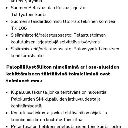
yhteistyöryhmä
Suomen Pelastusalan Keskusjärjestö:
Tulityötoimikunta
Suomen standardisoimisliitto: Palotekninen komitea
TK 108
Sisäministeriö/pelastusosasto: Pelastustoimen
koulutuksen järjestelyjä selvittävä työryhmä
Sisäministeriö/pelastusosasto: Palonsyyntutkimuksen
kehittämishanke
Palopäällystöliiton nimeäminä eri osa-alueiden
kehittämiseen tähtäävinä toimieliminä ovat
toimineet mm.:
Kilpailulautakunta, jonka tehtävänä on huolehtia
Palokuntien SM-kilpailuiden jatkuvuudesta ja
kehittämisestä.
Koulutusvaliokunta, jonka tehtävänä on ohjata ja
koordinoida liiton koulutustoimintaa.
Pelastusalan tieliikennepelastamisen toimikunta, jonka