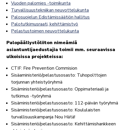
Vuoden palomies -toimikunta
Turvallisuustekniikan neuvottelukunta
Palosuojelun Edistämissäätiön hallitus
Palotutkimusraati, kehittämistyö
Pelastustoimen neuvottelukunta
Palopäällystöliiton nimeämiä
asiantuntijaedustajia toimii mm. seuraavissa
ulkoisissa projekteissa:
CTIF: Fire Prevention Commision
Sisäaministeriö/pelastusosasto: Tuhopolttojen
torjunnan yhteistyöryhmä
Sisäministeriö/pelastusosasto: Oppimateriaali ja
tutkimus -työryhmä
Sisäministeriö/pelastusosasto: 112-päivän työryhmä
Sisäministeriö/pelastusosasto: Koululaisten
turvallisuuskampanja Nou Hätä!
Sisäministeriö/pelastusosasto: Kehittämishankkeen