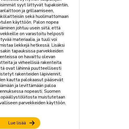
isimmät syyt liittyvät tupakointiin,
anlaittoon ja grillaamiseen,
kölaitteisiin sekä huolimattomaan
otulen käyttöön. Palon nopea
iäminen johtuu usein siitä, että
vekkeille on varastoitu helposti
tyvää materiaalia, ja tuuli voi
mistaa liekkejä hetkessä. Lisäksi
ssakin tapauksissa parvekkeiden
enteissa on havaittu olevan
tteita ja virheellisiä rakenteita.
tä ovat lähinnä puutteellisesti
vistetyt rakenteiden läpiviennit,
iden kautta palokaasut pääsevät
iämään ja levittämään paloa
kennuksessa nopeasti. Suomen
lopäällystöliitosta muistutetaan
valliseen parvekkeiden käyttöön.
Lue lisää