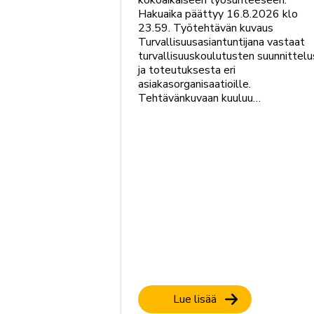
kokoaikaiseen työsuhteeseen.
Hakuaika päättyy 16.8.2026 klo
23.59. Työtehtävän kuvaus
Turvallisuusasiantuntijana vastaat
turvallisuuskoulutusten suunnittelu
ja toteutuksesta eri
asiakasorganisaatioille.
Tehtävänkuvaan kuuluu…
Lue lisää