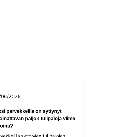
/06/2026
ksi parvekkeilla on syttynyt
omattavan paljon tulipaloja viime
koina?
vekkeilla syttyvien tulipalojen