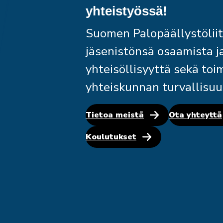
yhteistyössä!
Suomen Palopäällystöliit
jäsenistönsä osaamista j
yhteisöllisyyttä sekä toi
yhteiskunnan turvallisuu
Tietoa meistä
Ota yhteyttä
Koulutukset