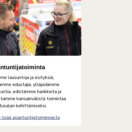
ntuntijatoiminta
e lausuntoja ja esityksiä,
amme edustajia, ylläpidämme
kuntia, edistämme hankkeita ja
stamme kansainvälistä toimintaa
tusalan kehittämiseksi.
 lisää asiantuntijatoiminnasta