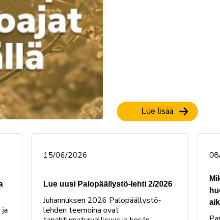
Lue lisää
15/06/2026
08
Mi
a
Lue uusi Palopäällystö-lehti 2/2026
hu
Juhannuksen 2026 Palopäällystö-
ai
 ja
lehden teemoina ovat
Par