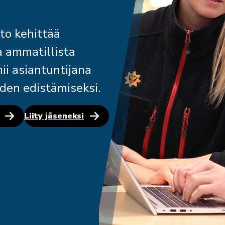
to kehittää
a ammatillista
mii asiantuntijana
den edistämiseksi.
Liity jäseneksi