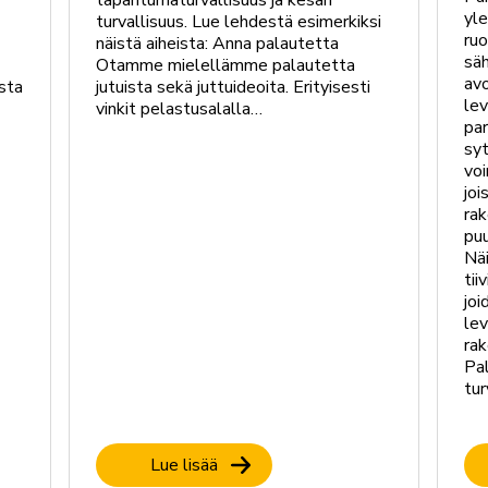
tapahtumaturvallisuus ja kesän
yle
turvallisuus. Lue lehdestä esimerkiksi
ruo
näistä aiheista: Anna palautetta
säh
Otamme mielellämme palautetta
av
sta
jutuista sekä juttuideoita. Erityisesti
lev
vinkit pelastusalalla…
par
syt
voi
joi
rak
puu
Näi
tii
jo
lev
ra
Pa
tur
Lue lisää