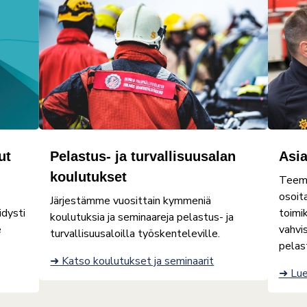
ut
Pelastus- ja turvallisuusalan
Asia
koulutukset
Teemm
osoit
Järjestämme vuosittain kymmeniä
idysti
toimi
koulutuksia ja seminaareja pelastus- ja
e
vahvi
turvallisuusaloilla työskenteleville.
pelas
➜ Katso koulutukset ja seminaarit
➜ Lue