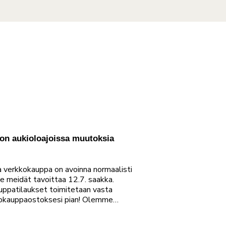
ton aukioloajoissa muutoksia
ja verkkokauppa on avoinna normaalisti
e meidät tavoittaa 12.7. saakka.
ppatilaukset toimitetaan vasta
kkokauppaostoksesi pian! Olemme…