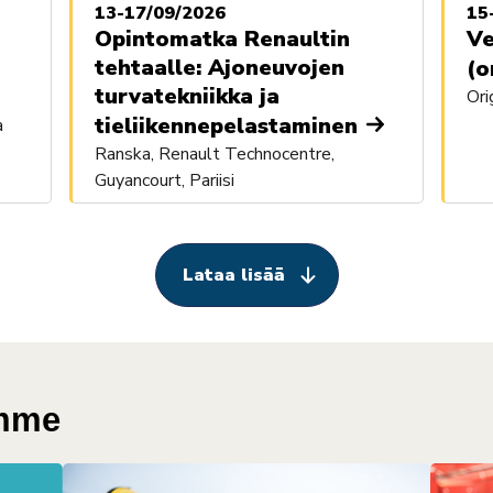
13-17/09/2026
15
Opintomatka Renaultin
Ve
tehtaalle: Ajoneuvojen
(o
turvatekniikka ja
Ori
tieliikennepelastaminen
a
Ranska, Renault Technocentre,
Guyancourt, Pariisi
Lataa lisää
amme