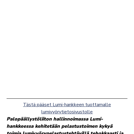
Tästä pääset Lumi-hankkeen tuottamalle
lumivyörytietosivustolle
Palopäällystöliiton hallinnoimassa Lumi-
hankkeessa kehitetään pelastustoimen kykyä
toimia lumivyörypelastustehtävillä tehokkaasti ja