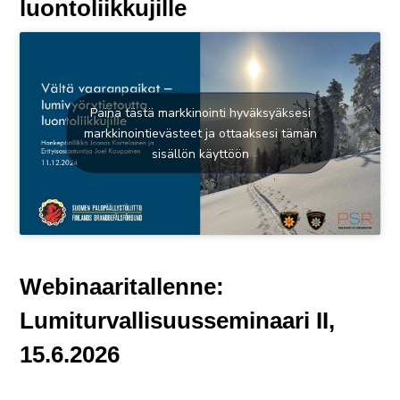
luontoliikkujille
Paina tästä markkinointi hyväksyäksesi
markkinointievästeet ja ottaaksesi tämän
sisällön käyttöön
Webinaaritallenne:
Lumiturvallisuusseminaari II,
15.6.2026