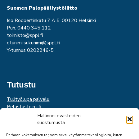
Suomen Palopäällystöliitto
Iso Roobertinkatu 7 A 5, 00120 Helsinki
Puh. 0440 345 112
toimisto@sppl.fi
etunimi.sukunimi@sppl.fi
Y-tunnus 0202246-5
Tutustu
Tulityölupa palvelu
Pelastustoimi.fi
Hätäkeskuslaitos
Hallinnoi evästeiden
Palosuojelurahasto
suostumusta
Palosuojelun edistämissäätiö
Parhaan kokemuksen tarjoamiseksi käytämme teknologioita, kuten
Suomen Pelastusalan Keskusjärjestö