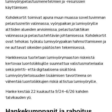
lumivyörypelastusmenetelmien ja -resurssien
käyttämisen.
Kohdekortit toimivat apuna muun muassa soveltuvimman
pelastusreitin valinnassa, vyörypaikan ja lumivyöryille
alttiiden alueiden arvioinnissa, pelastustaktiikan
valinnassa ja pelastustehtävän johtamisessa. Kohdekortit
ovat tehokas työkalu lumivyörypaikan hahmottamiseen ja
ne auttavat oikeiden päätösten tekemisessä.
Hankkeessa tuotetaan lumivyörymaaston riskeistä
kertovaa luontoliikkujille suunnattua valistusmateriaalia
sekä printti- että digitaalisena sisältönä.
Lumivyörytietoisuuden lisäämisen tavoitteena on
vähentää luontoliikkujien riskiä altistua lumivyöryille.
Hanke kestää 22 kuukautta 9/24–6/26 kahden
talvikauden yli.
Hankekumppanit ja rahoitus