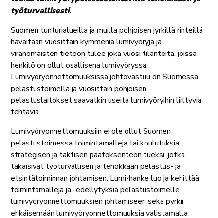
työturvallisesti
.
Suomen tunturialueilla ja muilla pohjoisen jyrkillä rinteillä
havaitaan vuosittain kymmeniä lumivyöryjä ja
viranomaisten tietoon tulee joka vuosi tilanteita, joissa
henkilö on ollut osallisena lumivyöryssä.
Lumivyöryonnettomuuksissa johtovastuu on Suomessa
pelastustoimella ja vuosittain pohjoisen
pelastuslaitokset saavatkin useita lumivyöryihin liittyviä
tehtäviä.
Lumivyöryonnettomuuksiin ei ole ollut Suomen
pelastustoimessa toimintamalleja tai koulutuksia
strategisen ja taktisen päätöksenteon tueksi, jotka
takaisivat työturvallisen ja tehokkaan pelastus- ja
etsintätoiminnan johtamisen. Lumi-hanke luo ja kehittää
toimintamalleja ja -edellytyksiä pelastustoimelle
lumivyöryonnettomuuksien johtamiseen sekä pyrkii
ehkäisemään lumivyöryonnettomuuksia valistamalla