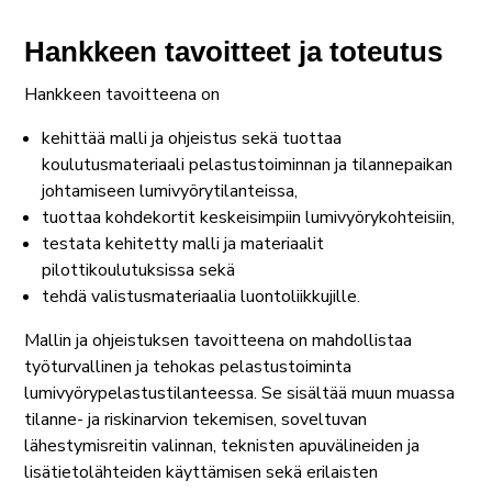
Hankkeen tavoitteet ja toteutus
Hankkeen tavoitteena on
kehittää malli ja ohjeistus sekä tuottaa
koulutusmateriaali pelastustoiminnan ja tilannepaikan
johtamiseen lumivyörytilanteissa,
tuottaa kohdekortit keskeisimpiin lumivyörykohteisiin,
testata kehitetty malli ja materiaalit
pilottikoulutuksissa sekä
tehdä valistusmateriaalia luontoliikkujille.
Mallin ja ohjeistuksen tavoitteena on mahdollistaa
työturvallinen ja tehokas pelastustoiminta
lumivyörypelastustilanteessa. Se sisältää muun muassa
tilanne- ja riskinarvion tekemisen, soveltuvan
lähestymisreitin valinnan, teknisten apuvälineiden ja
lisätietolähteiden käyttämisen sekä erilaisten