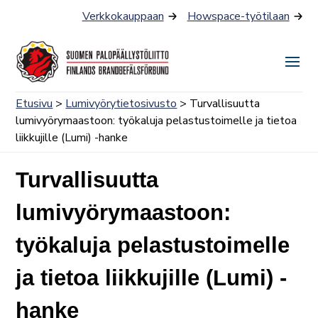
Siirry
Verkkokauppaan
Howspace-työtilaan
sisältöön
Näyt
tai
Etusivu
>
Lumivyörytietosivusto
> Turvallisuutta
piilo
lumivyörymaastoon: työkaluja pelastustoimelle ja tietoa
valik
liikkujille (Lumi) -hanke
Turvallisuutta
lumivyörymaastoon:
työkaluja pelastustoimelle
ja tietoa liikkujille (Lumi) -
hanke