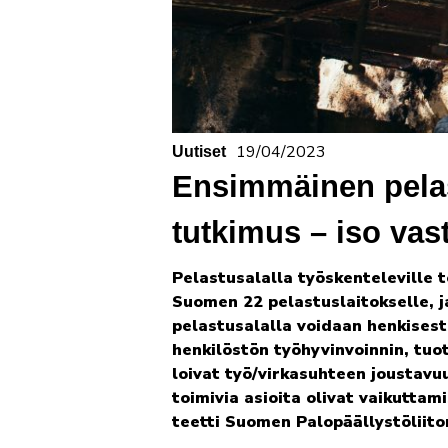
19/04/2023
Uutiset
Ensimmäinen pelas
tutkimus – iso vas
Pelastusalalla työskenteleville t
Suomen 22 pelastuslaitokselle, ja
pelastusalalla voidaan henkisesti
henkilöstön työhyvinvoinnin, tuo
loivat työ/virkasuhteen joustav
toimivia asioita olivat vaikuttam
teetti Suomen Palopäällystöliito