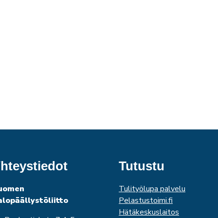
hteystiedot
Tutustu
uomen
Tulityölupa palvelu
alopäällystöliitto
Pelastustoimi.fi
Hätäkeskuslaitos