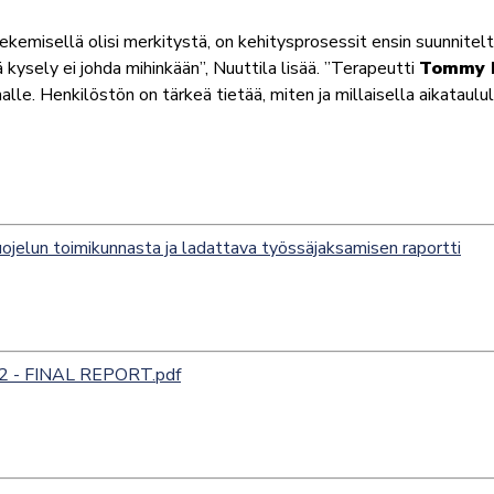
ekemisellä olisi merkitystä, on kehitysprosessit ensin suunnitel
 kysely ei johda mihinkään”, Nuuttila lisää. ”Terapeutti
Tommy H
le. Henkilöstön on tärkeä tietää, miten ja millaisella aikataulul
ojelun toimikunnasta ja ladattava työssäjaksamisen raportti
022 - FINAL REPORT.pdf