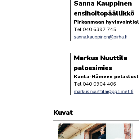
Sanna Kauppinen
ensihoitopäällikkö
Pirkanmaan hyvinvointial
Tel 040 6397 745
sanna.kauppinen@pirha.fi
Markus Nuuttila
paloesimies
Kanta-Hämeen pelastusl
Tel 040 0904 406
markus.nuuttila@pp1.inet.fi
Kuvat