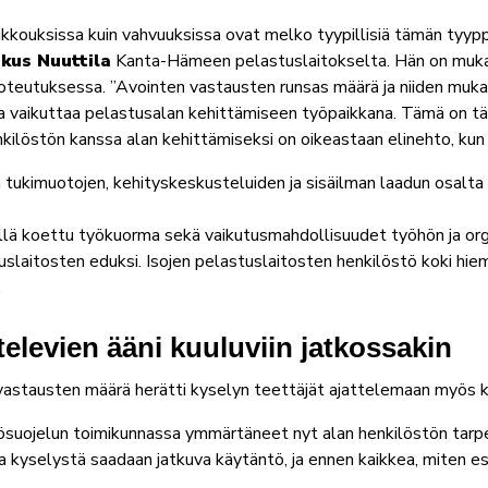
ikkouksissa kuin vahvuuksissa ovat melko tyypillisiä tämän tyyppi
kus Nuuttila
Kanta-Hämeen pelastuslaitokselta. Hän on muka
oteutuksessa. ”Avointen vastausten runsas määrä ja niiden muk
sta vaikuttaa pelastusalan kehittämiseen työpaikkana. Tämä on tä
ilöstön kanssa alan kehittämiseksi on oikeastaan elinehto, kun 
 tukimuotojen, kehityskeskusteluiden ja sisäilman laadun osalta v
ällä koettu työkuorma sekä vaikutusmahdollisuudet työhön ja org
tuslaitosten eduksi. Isojen pelastuslaitosten henkilöstö koki h
.
televien ääni kuuluviin jatkossakin
i vastausten määrä herätti kyselyn teettäjät ajattelemaan myös k
uojelun toimikunnassa ymmärtäneet nyt alan henkilöstön tarpee
 kyselystä saadaan jatkuva käytäntö, ja ennen kaikkea, miten es