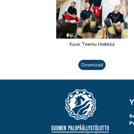
Kuva: Teemu Heikkilä
Download
Y
S
P