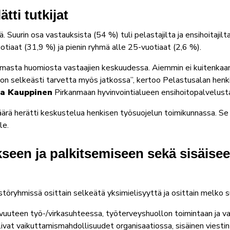
tti tutkijat
 Suurin osa vastauksista (54 %) tuli pelastajilta ja ensihoitajil
tiaat (31,9 %) ja pienin ryhmä alle 25-vuotiaat (2,6 %).
amasta huomiosta vastaajien keskuudessa. Aiemmin ei kuitenkaa
e on selkeästi tarvetta myös jatkossa”, kertoo Pelastusalan hen
a Kauppinen
Pirkanmaan hyvinvointialueen ensihoitopalvelust
äärä herätti keskustelua henkisen työsuojelun toimikunnassa. Se
le.
een ja palkitsemiseen sekä sisäiseen
töryhmissä osittain selkeätä yksimielisyyttä ja osittain melko su
tavuuteen työ-/virkasuhteessa, työterveyshuollon toimintaan ja 
livat vaikuttamismahdollisuudet organisaatiossa, sisäinen viestin