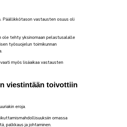
ta. Päällikkötason vastausten osuus oli
n ole tehty yksinomaan pelastusalalle
kisen työsuojelun toimikunnan
a.
 vaati myös lisäaikaa vastausten
 viestintään toivottiin
uriakin eroja.
vaikuttamismahdollisuuksiin omassa
tä, palkkaus ja johtaminen.