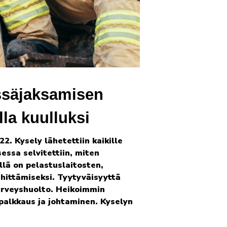
ssäjaksamisen
lla kuulluksi
2. Kysely lähetettiin kaikille
essa selvitettiin, miten
llä on pelastuslaitosten,
hittämiseksi. Tyytyväisyyttä
erveyshuolto. Heikoimmin
 palkkaus ja johtaminen. Kyselyn