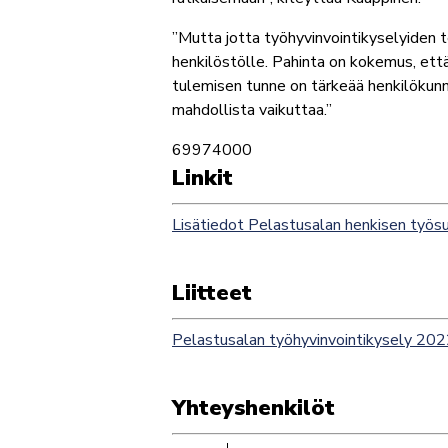
”Mutta jotta työhyvinvointikyselyiden t
henkilöstölle. Pahinta on kokemus, että
tulemisen tunne on tärkeää henkilökunnal
mahdollista vaikuttaa.”
69974000
Linkit
Lisätiedot Pelastusalan henkisen työsu
Liitteet
Pelastusalan työhyvinvointikysely 2
Yhteyshenkilöt