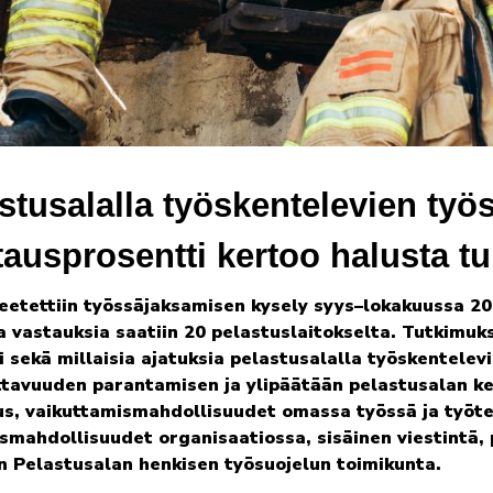
tusalalla työskentelevien työ
tausprosentti kertoo halusta tu
eetettiin työssäjaksamisen kysely syys–lokakuussa 202
 vastauksia saatiin 20 pelastuslaitokselta. Tutkimuks
 sekä millaisia ajatuksia pelastusalalla työskentelevi
ttavuuden parantamisen ja ylipäätään pelastusalan ke
uus, vaikuttamismahdollisuudet omassa työssä ja työt
ismahdollisuudet organisaatiossa, sisäinen viestintä,
n Pelastusalan henkisen työsuojelun toimikunta.