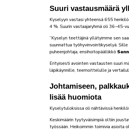
Suuri vastausmäärä yllä
Kyselyyn vastasi yhteensä 655 henkilöä.
4 %. Suurin vastaajaryhmä oli 36–45-vuo
”Kyselyn teettäjinä yllätyimme sen sa
suunnattua työhyvinvointikyselyä. Sill
puheenjohtaja, ensihoitopäällikkö
Sann
Erityisesti avointen vastausten suuri m
läpikäynnille, teemoittelulle ja vertailul
Johtamiseen, palkkauks
lisää huomiota
Kyselytuloksissa oli nähtävissä henkilös
Keskimäärin tyytyväisimpiä oltiin jous
työssään. Heikoimmin toimivia asioita o