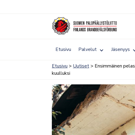
Siirry
sisältöön
Toggle
Etusivu
Palvelut
Jäsenyys
submenu
for
Palvelut
Etusivu
>
Uutiset
> Ensimmäinen pelast
kuulluksi