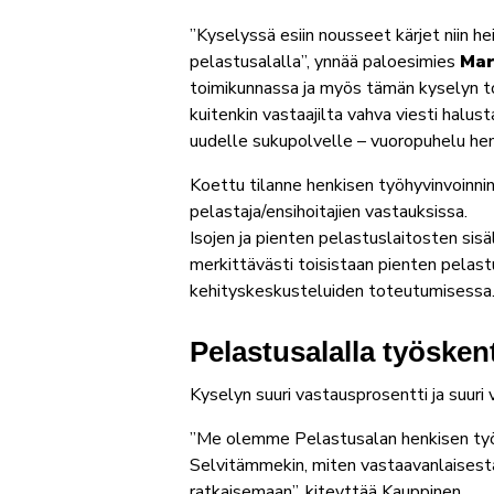
”Kyselyssä esiin nousseet kärjet niin he
pelastusalalla”, ynnää paloesimies
Mar
toimikunnassa ja myös tämän kyselyn t
kuitenkin vastaajilta vahva viesti halu
uudelle sukupolvelle – vuoropuhelu henk
Koettu tilanne henkisen työhyvinvoinnin
pelastaja/ensihoitajien vastauksissa.
Isojen ja pienten pelastuslaitosten sis
merkittävästi toisistaan pienten pelas
kehityskeskusteluiden toteutumisessa
Pelastusalalla työsken
Kyselyn suuri vastausprosentti ja suur
”Me olemme Pelastusalan henkisen työs
Selvitämmekin, miten vastaavanlaisesta
ratkaisemaan”, kiteyttää Kauppinen.