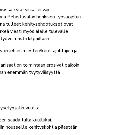
sissä kyselyissä, ei vain
na Pelastusalan henkisen työsuojelun
ana tulleet kehitysehdotukset ovat
rkeä viesti myös alalle tulevalle
työvoimasta kilpaillaan.”
aihteli esimiesten/kenttäjohtajien ja
anisaation toimintaan erosivat paikoin
ieman enemmän tyytyväisyyttä
yselyn jatkuvuutta.
n saada tulla kuulluksi.
iin nousseille kehityskohtia päästään