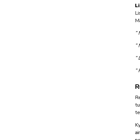
L
Li
Ma
”
”
”
”
R
Re
tu
te
Ky
ai