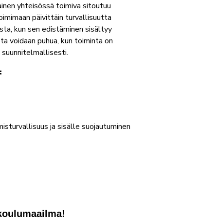
ainen yhteisössä toimiva sitoutuu
oimimaan päivittäin turvallisuutta
ista, kun sen edistäminen sisältyy
sta voidaan puhua, kun toiminta on
n suunnitelmallisesti.
:
misturvallisuus ja sisälle suojautuminen
 koulumaailma!