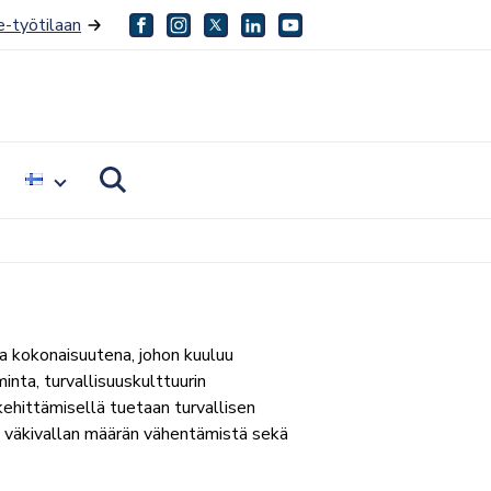
-työtilaan
facebook
instagram
twitter
linkedin
youtube
oggle
Toggle
Näytä
ubmenu
submenu
r
for
tai
ietoa
piilota
eistä
haku
a kokonaisuutena, johon kuuluu
inta, turvallisuuskulttuurin
kehittämisellä tuetaan turvallisen
 väkivallan määrän vähentämistä sekä