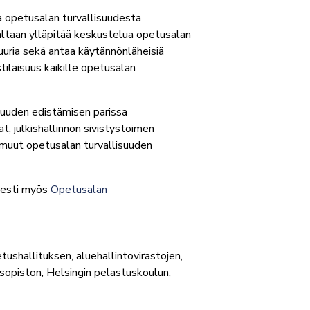
a opetusalan turvallisuudesta
altaan ylläpitää keskustelua opetusalan
tuuria sekä antaa käytännönläheisiä
ilaisuus kaikille opetusalan
isuuden edistämisen parissa
t, julkishallinnon sivistystoimen
i muut opetusalan turvallisuuden
isesti myös
Opetusalan
ushallituksen, aluehallintovirastojen,
sopiston, Helsingin pelastuskoulun,