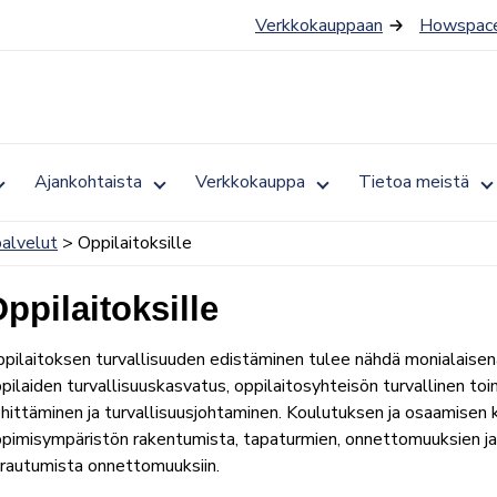
Verkkokauppaan
Howspace
Toggle
Toggle
Toggle
T
Ajankohtaista
Verkkokauppa
Tietoa meistä
submenu
submenu
submenu
s
for
for
for
fo
Jäsenyys
Ajankohtaista
Verkkokauppa
T
palvelut
> Oppilaitoksille
m
ppilaitoksille
pilaitoksen turvallisuuden edistäminen tulee nähdä monialaisen
pilaiden turvallisuuskasvatus, oppilaitosyhteisön turvallinen toim
hittäminen ja turvallisuusjohtaminen. Koulutuksen ja osaamisen 
pimisympäristön rakentumista, tapaturmien, onnettomuuksien ja
rautumista onnettomuuksiin.