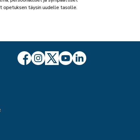
lma, persoonalliset ja sympaattiset
ät opetuksen täysin uudelle tasolle.
ö