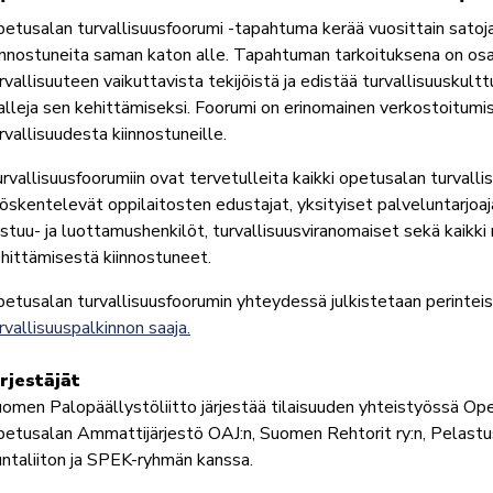
etusalan turvallisuusfoorumi -tapahtuma kerää vuosittain satoj
innostuneita saman katon alle. Tapahtuman tarkoituksena on os
rvallisuuteen vaikuttavista tekijöistä ja edistää turvallisuuskult
lleja sen kehittämiseksi. Foorumi on erinomainen verkostoitumist
rvallisuudesta kiinnostuneille.
rvallisuusfoorumiin ovat tervetulleita kaikki opetusalan turvall
öskentelevät oppilaitosten edustajat, yksityiset palveluntarjoaja
stuu- ja luottamushenkilöt, turvallisuusviranomaiset sekä kaikk
hittämisestä kiinnostuneet.
etusalan turvallisuusfoorumin yhteydessä julkistetaan perinte
rvallisuuspalkinnon saaja.
ärjestäjät
omen Palopäällystöliitto järjestää tilaisuuden yhteistyössä Opet
etusalan Ammattijärjestö OAJ:n, Suomen Rehtorit ry:n, Pelastu
ntaliiton ja SPEK-ryhmän kanssa.