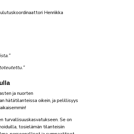
oulutuskoordinaattori Henriikka
sta.”
toteutettu.”
ulla
asten ja nuorten
hätätilanteissa oikein, ja pelillisyys
aikaisemmin!
ten turvallisuuskasvatukseen. Se on
iduilla, tosielämän tilanteisiin