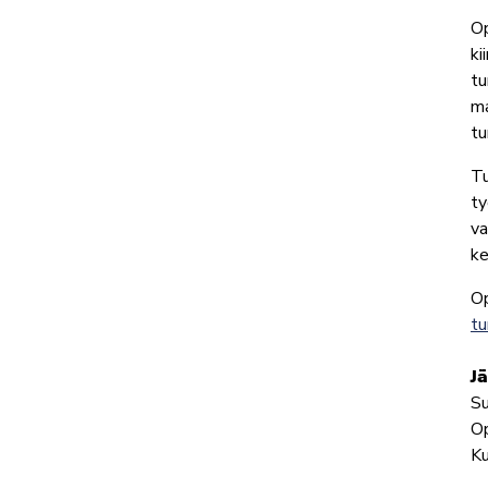
Op
ki
tu
ma
tu
Tu
ty
va
ke
Op
tu
J
Su
Op
Ku