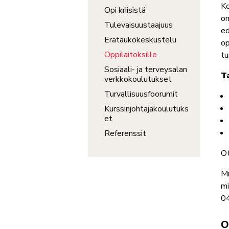
Ko
Opi kriisistä
om
Tulevaisuustaajuus
ed
Erätaukokeskustelu
op
Oppilaitoksille
tu
Sosiaali- ja terveysalan
T
verkkokoulutukset
Turvallisuusfoorumit
Kurssinjohtajakoulutuks
et
Referenssit
Ot
Mi
mi
0
O