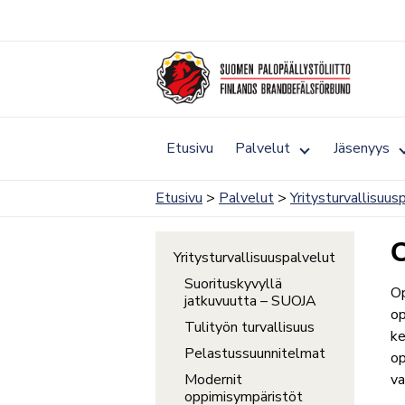
Siirry
sisältöön
Toggle
Etusivu
Palvelut
Jäsenyys
submenu
for
Palvelut
Etusivu
>
Palvelut
>
Yritysturvallisuus
O
Yritysturvallisuuspalvelut
Suorituskyvyllä
Op
jatkuvuutta – SUOJA
op
Tulityön turvallisuus
ke
Pelastussuunnitelmat
op
Modernit
va
oppimisympäristöt