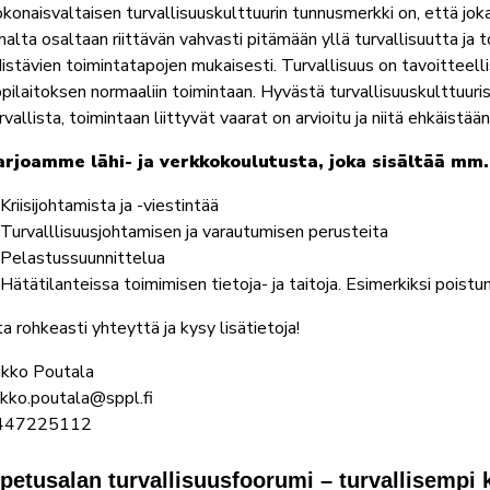
konaisvaltaisen turvallisuuskulttuurin tunnusmerkki on, että jok
alta osaltaan riittävän vahvasti pitämään yllä turvallisuutta ja t
istävien toimintatapojen mukaisesti. Turvallisuus on tavoitteell
pilaitoksen normaaliin toimintaan. Hyvästä turvallisuuskulttuuri
rvallista, toimintaan liittyvät vaarat on arvioitu ja niitä ehkäistää
arjoamme lähi- ja verkkokoulutusta, joka sisältää mm.
Kriisijohtamista ja -viestintää
Turvalllisuusjohtamisen ja varautumisen perusteita
Pelastussuunnittelua
Hätätilanteissa toimimisen tietoja- ja taitoja. Esimerkiksi poistu
a rohkeasti yhteyttä ja kysy lisätietoja!
kko Poutala
kko.poutala@sppl.fi
447225112
petusalan turvallisuusfoorumi – turvallisempi