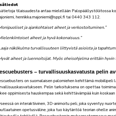
isätiedot
sätietoja tilaisuudesta antaa mielellään Palopäällystöliitossa k
joniemi, henriikka.majoniemi@sppl.fi tai 0440 343 112.
Monipuoliset ja ajankohtaiset aiheet ja verkostoituminen.”
Mielenkiintoiset aiheet ja hyvä kokonaisuus.”
Laaja näkökulma turvallisuuteen liittyvistä asioista ja tapahtumi
Hyvät aiheet ja luennoitsijat. Myös oheisohjelma erittäin hyvin 
escuebusters – turvallisuuskasvatusta pelin av
scuebusters on suomalaisen palomiehen kehittämä mobiilipeli l
rvallisuuskasvatukseen. Pelin tarkoituksena on opettaa toimimaan 
kee oppimisesta hauskempaa sekä kehittävämpää kuin koskaan 
seessä on interaktiivinen, 3D-animoitu peli, joka syventyy nuor
nutlaatuinen opetusväline, joka tuo käytäntöä teorian ohelle animo