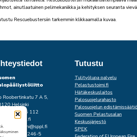
hjautuvilla tehtävillä. Rescuebustersin mukaansatempaava maai
hmot, ainutlaatuinen pelimekaniikka ja kehityksen seuranta viev
tustu Rescuebustersiin tarkemmin klikkaamalla kuvaa.
hteystiedot
Tutustu
uomen
Tulityölupa palvelu
alopäällystöliitto
Pelastustoimi.fi
Hätäkeskuslaitos
o Roobertinkatu 7 A 5,
Palosuojelurahasto
120 Helsinki
Palosuojelun edistämissääti
uh. 0440 345 112
Suomen Pelastusalan
imisto@sppl.fi
Keskusjärjestö
unimi.sukunimi@sppl.fi
tä,
SPEK
yväksyminen
-tunnus 0202246-5
Federation of EUropean Fire