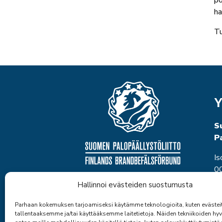
po
ha
Tu
Y
S
P
Is
00
P
Hallinnoi evästeiden suostumusta
to
et
Parhaan kokemuksen tarjoamiseksi käytämme teknologioita, kuten evästei
tallentaaksemme ja/tai käyttääksemme laitetietoja. Näiden tekniikoiden h
Y