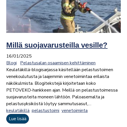
Millä suojavarusteilla vesille?
16/01/2025
Blogi
Pelastusalan osaamisen kehittäminen
Keulatäkillä-blogisarjassa käsitellään pelastustoimen
venekoulutusta ja laajemmin venetoimintaa erilaista
näkökulmista. Blogitekstejä kirjoitetaan koko
PETOVEKO-hankkeen ajan. Meillä on pelastustoimessa
suojavarusteita moneen lähtöön. Paloasemalta ja
pelastusyksiköstä löytyy sammutusasut,…
keulatäkillä
pelastustoimi
venetoiminta
Lue lisää