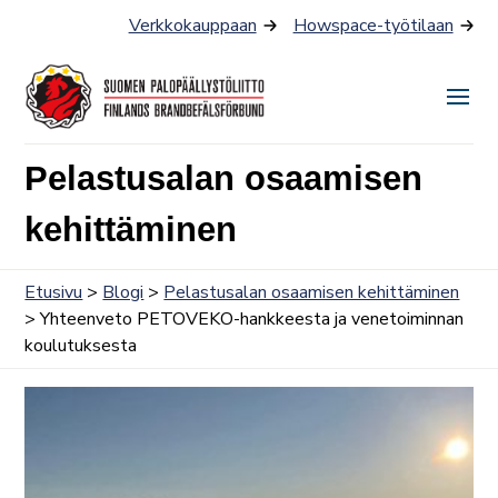
Siirry
Verkkokauppaan
Howspace-työtilaan
sisältöön
Näyt
tai
Pelastusalan osaamisen
piilo
valik
kehittäminen
Etusivu
>
Blogi
>
Pelastusalan osaamisen kehittäminen
> Yhteenveto PETOVEKO-hankkeesta ja venetoiminnan
koulutuksesta