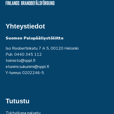
Yhteystiedot
Suomen Palopäällystöliitto
Iso Roobertinkatu 7 A 5, 00120 Helsinki
Puh. 0440 345 112
toimisto@sppl.fi
etunimi.sukunimi@sppl.fi
Y-tunnus 0202246-5
Tutustu
Tulityölupa palvelu