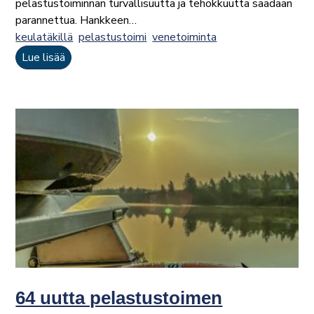
pelastustoiminnan turvallisuutta ja tehokkuutta saadaan
parannettua. Hankkeen…
keulatäkillä
pelastustoimi
venetoiminta
Lue lisää
64 uutta pelastustoimen