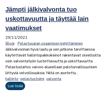
Jämpti jälkivalvonta tuo
uskottavuutta ja täyttää lain
vaatimukset
29/11/2021
Blogi
Pelastusalan osaamisen kehittäminen
Jälkivalvonnan hyvä laatu ja sen jatkona tarvittaessa
käytettävät hallintopakkokeinot rakentavat oleellisilta
osin valvontatyön luotettavuutta ja uskottavuutta.
Pelastuslaitos valvoo alueellaan paloturvallisuuteen
liittyviä velvollisuuksia. Niitä on asetettu…
hallinto
pelastustoimi
valvonta
Lue lisää