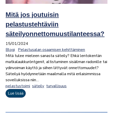
Mitä jos joutuisin
pelastustehtäviin
säteilyonnettomuustilanteessa?
15/01/2024
Blogi
Pelastusalan osaamisen kehittäminen
Mitä tulee mieleen sanasta säteily? Ehkä lentokentän
matkalaukkuröntgenit, altistuminen sisäilman radonille tai
ydinvoiman käyttö ja siihen liittyvät onnettomuudet?
Säteilyä hyödynnetään maailmalla mitä erilaisimmissa
sovelluksissa niin…
pelastustoimi
säteily
turvallisuus
Lue lisää