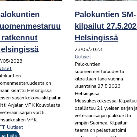
alokuntien
Palokuntien SM-
uomenmestaruu
kilpailut 27.5.20
 ratkennut
Helsingissä
elsingissä
23/05/2023
Uutiset
7/05/2023
Palokuntien
tiset
suomenmestaruudesta
lokuntien
kilpaillaan tänä vuonna
uomenmestaruudesta on
lauantaina 27.5.2023
nään kisattu Helsingissä.
Helsingissä,
eisen sarjan kokonaiskilpailun
Messukeskuksessa. Kilpailuu
itti Anjalan VPK Kouvolasta
osallistuu 21 yleisen sarjan j
 veteraanisarjan voitti
veteraanisarjan joukkuetta
ämsänkosken VPK.
ympäri Suomea. Kilpailun
TT Uutiset
teema on pelastustoimi
ue lisää