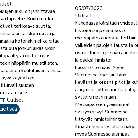
tiset
05/07/2023
ulujen alku on jännittävää
Uutiset
kaa lapselle. Koulumatkat
Kanadassa kärsitään yhdestä
ativat tarkkaavaisuutta,
historiansa pahimmasta
ulussa on kaikkea uutta ja
metsäpalokaudesta. Erittäin
nnää, ja kotonakin ehkä pitää
vaikeiden palojen taustalla o
ata olla jonkun aikaa yksin.
osaksi luonto ja sään ääri-ilm
lopäällystöliitto kokosi
ja osaksi ihmisten
teen näppärän muistilistan,
huolimattomuus. Myös
tä pienen koululaisen kanssa
Suomessa koettiin tänä
 hyvä käydä läpi
keväänä ja kesänä pitkä ja ku
titurvallisuuden
ajanjakso, jolloin metsäpaloja
rmistamiseksi.
syttyi ympäri maan.
TT Uutiset
Metsäpalojen yleisimmät
ue lisää
syttymissyyt Suomessa
liittyvät ihmistoimintaan.
Ilmastonmuutos alkaa näkyä
myös Suomessa aiempaa