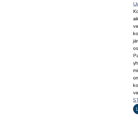
Uu
Ko
ai
va
ko
jä
os
Pa
yh
mi
on
ko
va
S
L