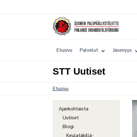
Siirry
sisältöön
Toggle
Etusivu
Palvelut
Jäsenyys
submenu
for
Palvelut
STT Uutiset
Etusivu
Ajankohtaista
Uutiset
Blogi
Keulatäkillä-