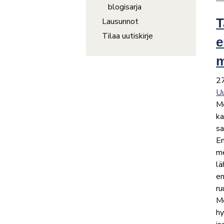
blogisarja
T
Lausunnot
Tilaa uutiskirje
e
m
2
Uu
Mö
ka
sa
En
me
lä
e
ru
Mö
hy