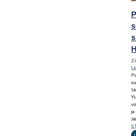
P
s
s
H
2
Uu
Pa
s
tä
Yl
vo
ja
J
S
L