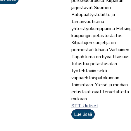
poikkeusoloissa. Kilpailun
järjestävät Suomen
Palopäällystöliitto ja
tämänvuotisena
yhteistyökumppanina Helsing
kaupungin pelastuslaitos.
Kilpailujen suojelija on
pormestari Juhana Vartiainen.
Tapahtuma on hyvä tilaisuus
tutustua pelastusalan
työtehtäviin sekä
vapaaehtoispalokunnan
toimintaan. Yleisö ja median
edustajat ovat tervetulleita
mukaan.
STT Uutiset
Lue lisää