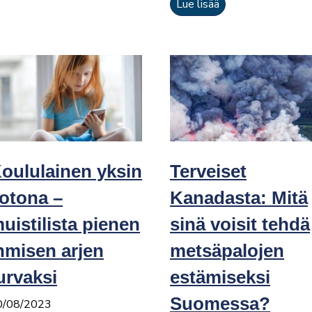
Lue lisää
oululainen yksin
Terveiset
otona –
Kanadasta: Mitä
uistilista pienen
sinä voisit tehdä
hmisen arjen
metsäpalojen
urvaksi
estämiseksi
Suomessa?
0/08/2023