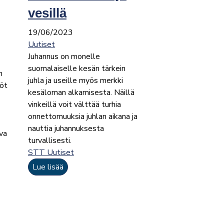
vesillä
19/06/2023
Uutiset
Juhannus on monelle
suomalaiselle kesän tärkein
n
juhla ja useille myös merkki
iöt
kesäloman alkamisesta. Näillä
vinkeillä voit välttää turhia
onnettomuuksia juhlan aikana ja
nauttia juhannuksesta
iva
turvallisesti.
STT Uutiset
Lue lisää