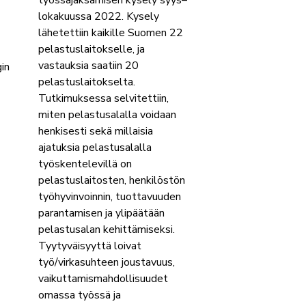
työssäjaksamisen kysely syys–
lokakuussa 2022. Kysely
lähetettiin kaikille Suomen 22
pelastuslaitokselle, ja
vastauksia saatiin 20
in
pelastuslaitokselta.
Tutkimuksessa selvitettiin,
miten pelastusalalla voidaan
henkisesti sekä millaisia
ajatuksia pelastusalalla
työskentelevillä on
pelastuslaitosten, henkilöstön
työhyvinvoinnin, tuottavuuden
parantamisen ja ylipäätään
pelastusalan kehittämiseksi.
Tyytyväisyyttä loivat
työ/virkasuhteen joustavuus,
vaikuttamismahdollisuudet
omassa työssä ja