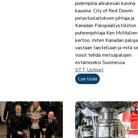
pidempinä alkukesän kuivina
kausina. City of Red Deerin
pelastuslaitoksen johtaja ja
Kanadan Palopäällystöliiton
puheenjohtaja Ken McMullen
kertoo, miten Kanadan paloja
vastaan taistellaan ja mitä si
voisit tehdä metsäpalojen
estämiseksi Suomessa.
STT Uutiset
Lue lisää