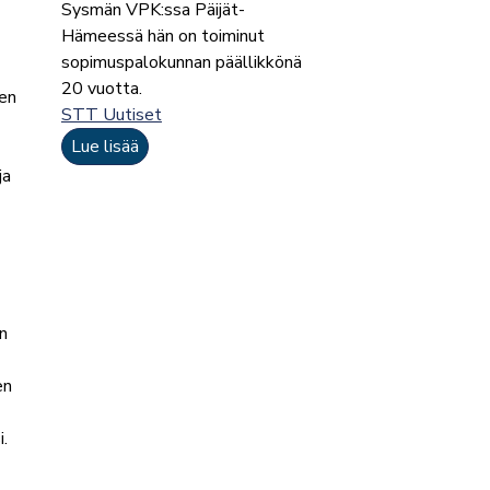
Sysmän VPK:ssa Päijät-
Hämeessä hän on toiminut
sopimuspalokunnan päällikkönä
20 vuotta.
den
STT Uutiset
Lue lisää
ja
n
en
.