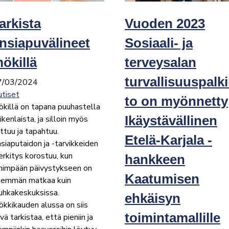
arkista
Vuoden 2023
nsiapuvälineet
Sosiaali- ja
ökillä
terveysalan
turvallisuuspalk
7/03/2024
tiset
to on myönnetty
killä on tapana puuhastella
ikenlaista, ja silloin myös
Ikäystävällinen
ttuu ja tapahtuu.
Etelä-Karjala -
siaputaidon ja -tarvikkeiden
rkitys korostuu, kun
hankkeen
himpään päivystykseen on
Kaatumisen
nemmän matkaa kuin
uhkakeskuksissa.
ehkäisyn
kkikauden alussa on siis
toimintamallille
vä tarkistaa, että pieniin ja