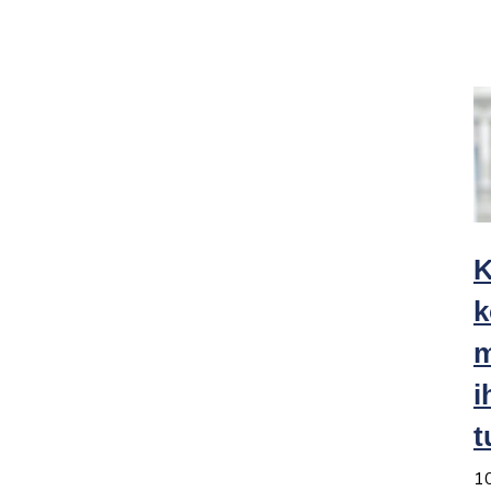
K
k
m
i
t
1