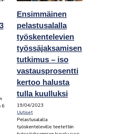
Ensimmäinen
23
pelastusalalla
työskentelevien
työssäjaksamisen
tutkimus – iso
vastausprosentti
kertoo halusta
tulla kuulluksi
n
19/04/2023
a 6
Uutiset
Pelastusalalla
työskenteleville teetettiin