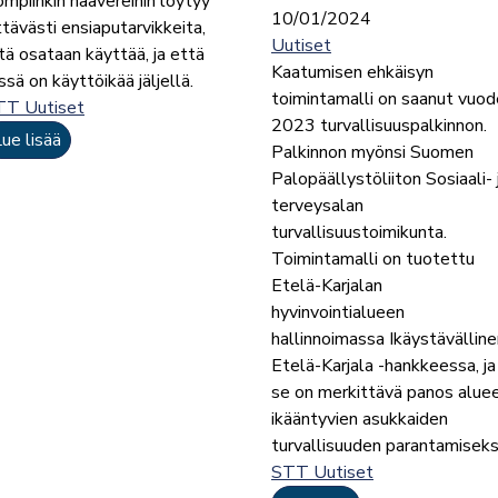
ompiinkin haavereihin löytyy
10/01/2024
ittävästi ensiaputarvikkeita,
Uutiset
itä osataan käyttää, ja että
Kaatumisen ehkäisyn
issä on käyttöikää jäljellä.
toimintamalli on saanut vuo
TT Uutiset
2023 turvallisuuspalkinnon.
ue lisää
Palkinnon myönsi Suomen
Palopäällystöliiton Sosiaali- 
terveysalan
turvallisuustoimikunta.
Toimintamalli on tuotettu
Etelä-Karjalan
hyvinvointialueen
hallinnoimassa Ikäystävälline
Etelä-Karjala -hankkeessa, ja
se on merkittävä panos alue
ikääntyvien asukkaiden
turvallisuuden parantamiseksi
STT Uutiset