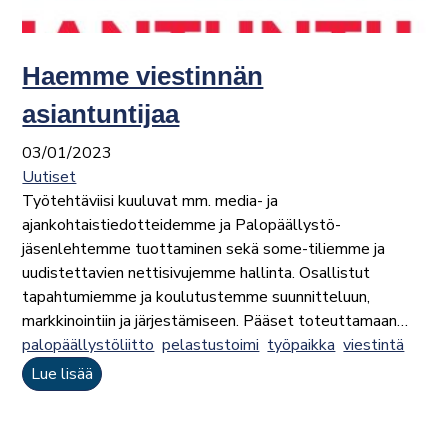
Haemme viestinnän
asiantuntijaa
03/01/2023
Uutiset
Työtehtäviisi kuuluvat mm. media- ja
ajankohtaistiedotteidemme ja Palopäällystö-
jäsenlehtemme tuottaminen sekä some-tiliemme ja
uudistettavien nettisivujemme hallinta. Osallistut
tapahtumiemme ja koulutustemme suunnitteluun,
markkinointiin ja järjestämiseen. Pääset toteuttamaan…
palopäällystöliitto
pelastustoimi
työpaikka
viestintä
Lue lisää