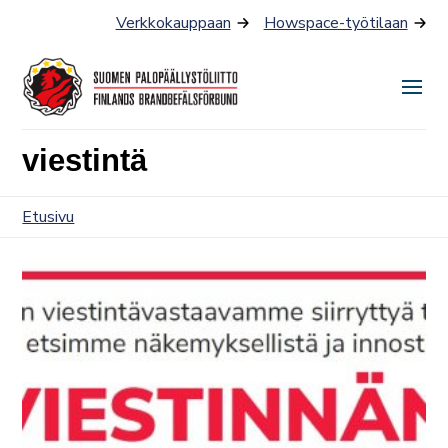
Siirry
Verkkokauppaan
Howspace-työtilaan
sisältöön
Näyt
tai
viestintä
piilo
valik
Etusivu