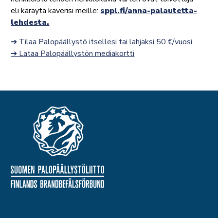
eli käräytä kaverisi meille:
sppl.fi/anna-palautetta-
lehdesta.
➔ Tilaa Palopäällystö itsellesi tai lahjaksi 50 €/vuosi
➔ Lataa Palopäällystön mediakortti