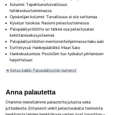
Kolumni: Tapahtumaturvallisuus
hätäkeskustoiminnassa
Opiskelijan kolumni: Turvallisuus ei ole sattumaa
Kyselyn tuloksia: Rasismi pelastustoimessa
Palopäällystöliitto on tärkeä osa pelastusalan
kehittämisekosysteemiä
Palopäällystöliiton mentorointiohjelmassa haku auki
Esittelyssä: Hankepäällikkö Mauri Salo
Hankekuulumisia: PeoJoSim tuo työkalut johtamisen
harjoitteluun
➔ Katso kaikki Palopäällystön numerot
Anna palautetta
Otamme mielellämme palautetta jutuista sekä
juttuideoita. Erityisesti vinkit pelastusalalla toimivista
henkilöistä lehden henkilökuvia varten ovat toivottuja –