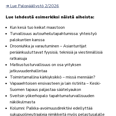
➔ Lue Palopäällystö 2/2026
Lue lehdestä esimerkiksi näistä aiheista:
Kun kesä tuo keikat maastoon
Turvallisuus autourheilutapahtumissa: yhteistyö
palokuntien kanssa
Drooniuhka ja varautuminen – Asiantuntijat
peräänkuuluttavat fyysisiä, teknisiä ja viestinnällisiä
ratkaisuja
Matkustusturvallisuus on osa yrityksen
jatkuvuudenhallintaa
Toimintamallina kärkiyksikkö – missä mennään?
Vapaaehtoisen ensivasteen ja lain ristiriita – Keski-
Suomen tapaus paljastaa säätelyaukon
Sveitsin yökerhopalo tapahtumaturvallisuuden
näkökulmasta
Kolumni: Palkka-avoimuusdirektiivi edellyttää
sukupuolineutraaleja nimikkeitä myös pelastusalalle