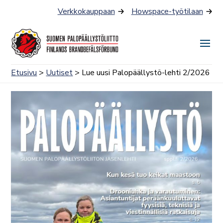
Siirry
Verkkokauppaan
Howspace-työtilaan
sisältöön
Näyt
tai
Etusivu
>
Uutiset
> Lue uusi Palopäällystö-lehti 2/2026
piilo
valik