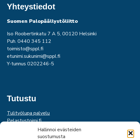
Yhteystiedot
Suomen Palopäällystöliitto
Iso Roobertinkatu 7 A 5, 00120 Helsinki
Puh. 0440 345 112
toimisto@sppl.fi
etunimi.sukunimi@sppl.fi
Y-tunnus 0202246-5
Tutustu
Tulityölupa palvelu
Pelastustoimi.fi
Hätäkeskuslaitos
Hallinnoi evästeiden
Palosuojelurahasto
suostumusta