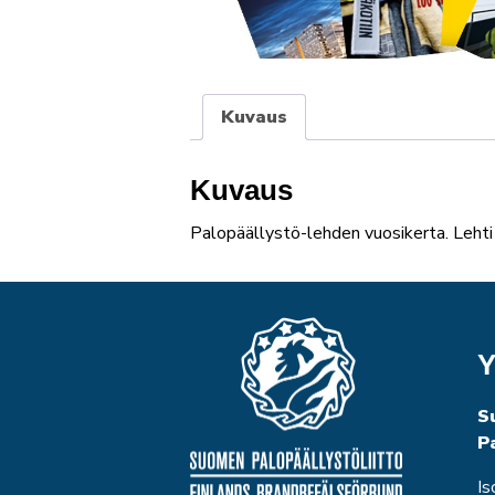
Kuvaus
Kuvaus
Palopäällystö-lehden vuosikerta. Lehti
Y
S
P
Is