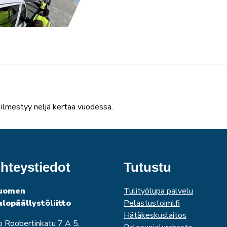
 ilmestyy neljä kertaa vuodessa.
hteystiedot
Tutustu
uomen
Tulityölupa palvelu
alopäällystöliitto
Pelastustoimi.fi
Hätäkeskuslaitos
o Roobertinkatu 7 A 5,