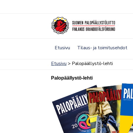
Siirry
sisältöön
Etusivu
Tilaus- ja toimitusehdot
Etusivu
> Palopäällystö-lehti
Palopäällystö-lehti