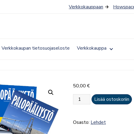
Verkkokauppaan
Howspace
Toggle
Verkkokaupan tietosuojaseloste
Verkkokauppa
submenu
for
Verkkokau
50,00
€
Palopäällystö-
Lisää ostoskoriin
lehti
määrä
Osasto:
Lehdet