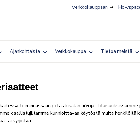
Verkkokauppaan
Howspace
Toggle
Toggle
Toggle
T
Ajankohtaista
Verkkokauppa
Tietoa meistä
submenu
submenu
submenu
s
for
for
for
fo
Jäsenyys
Ajankohtaista
Verkkokauppa
T
m
riaatteet
kaikessa toiminnassaan pelastusalan arvoja. Tilaisuuksissamme 
ytämme osallistujiltamme kunnioittavaa käytöstä muita henkilöit
 tai syrjintää.