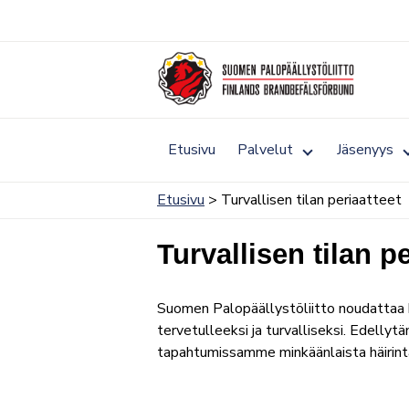
Siirry
sisältöön
Toggle
Etusivu
Palvelut
Jäsenyys
submenu
for
Palvelut
Etusivu
> Turvallisen tilan periaatteet
Turvallisen tilan pe
Suomen Palopäällystöliitto noudattaa 
tervetulleeksi ja turvalliseksi. Edell
tapahtumissamme minkäänlaista häirintää