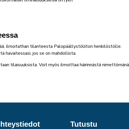
ökohtaisiin ominaisuuksiinsa liittyen.
teessa
ä, ilmoitathan tilanteesta Palopäällystöliiton henkilöstölle.
tä havaitessasi, jos se on mahdollista.
etaan tilaisuuksista. Voit myös ilmoittaa häirinnästä nimettömänä
hteystiedot
Tutustu