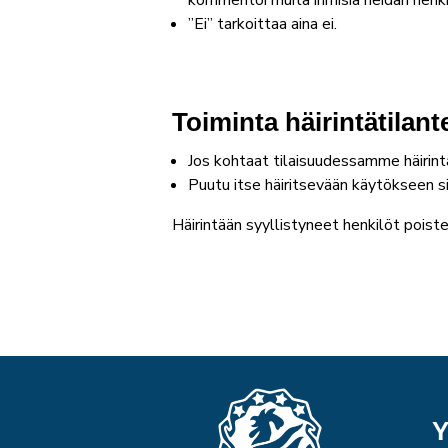
kommentoi muita ihmisiä heidän henkil
”Ei” tarkoittaa aina ei.
Toiminta häirintätilan
Jos kohtaat tilaisuudessamme häirintä
Puutu itse häiritsevään käytökseen si
Häirintään syyllistyneet henkilöt poist
Y