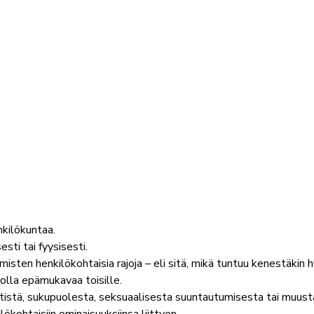
nkilökuntaa.
esti tai fyysisesti.
ten henkilökohtaisia rajoja – eli sitä, mikä tuntuu kenestäkin h
 olla epämukavaa toisille.
tistä, sukupuolesta, seksuaalisesta suuntautumisesta tai muus