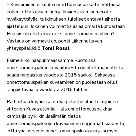
– Kuvaaminen ei kuulu onnettomuuspaikalle. Valtaosa
kokee, että kuvaaminen ja kuvien jakaminen ei ole
hyväksyttävää, tutkimuksen tulokset antavat aihetta
ajatteluun. Jokainen voi miettiä asiaa omalta kohdaltaan.
Haluaisinko tulla kuvatuksi onnettomuuden uhrina?
Vastaus on varmasti en, pohtii Liikenneturvan
yhteyspäällikkö
Tomi Rossi
.
Esimerkiksi naapurimaassamme Ruotsissa
onnettomuuspaikan kuvaamisesta on ollut mahdollista
saada rangaistus vuodesta 2018 saakka. Saksassa
onnettomuuspaikan kuvaaminen on puolestaan ollut
rangaistavaa jo vuodesta 2016 lähtien.
Parhaillaan käynnissä oleva pelastusalan toimijoiden
yhteinen Kuvaa elämää – älä onnettomuuspaikkaa -
kampanja pyrkiikin lisäämään tietoa
onnettomuuspaikkojen kuvaamisen ongelmallisuudesta,
jotta yhä useampi onnettomuuspaikkakuva jäisi myös