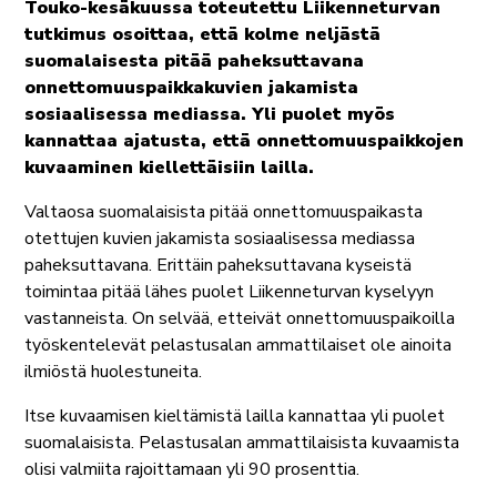
Touko-kesäkuussa toteutettu Liikenneturvan
tutkimus osoittaa, että kolme neljästä
suomalaisesta pitää paheksuttavana
onnettomuuspaikkakuvien jakamista
sosiaalisessa mediassa. Yli puolet myös
kannattaa ajatusta, että onnettomuuspaikkojen
kuvaaminen kiellettäisiin lailla.
Valtaosa suomalaisista pitää onnettomuuspaikasta
otettujen kuvien jakamista sosiaalisessa mediassa
paheksuttavana. Erittäin paheksuttavana kyseistä
toimintaa pitää lähes puolet Liikenneturvan kyselyyn
vastanneista. On selvää, etteivät onnettomuuspaikoilla
työskentelevät pelastusalan ammattilaiset ole ainoita
ilmiöstä huolestuneita.
Itse kuvaamisen kieltämistä lailla kannattaa yli puolet
suomalaisista. Pelastusalan ammattilaisista kuvaamista
olisi valmiita rajoittamaan yli 90 prosenttia.