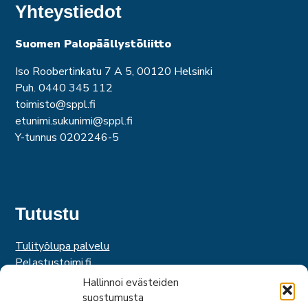
Yhteystiedot
Suomen Palopäällystöliitto
Iso Roobertinkatu 7 A 5, 00120 Helsinki
Puh. 0440 345 112
toimisto@sppl.fi
etunimi.sukunimi@sppl.fi
Y-tunnus 0202246-5
Tutustu
Tulityölupa palvelu
Pelastustoimi.fi
Hätäkeskuslaitos
Hallinnoi evästeiden
Palosuojelurahasto
suostumusta