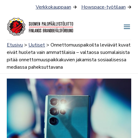
Siirry
Verkkokauppaan
Howspace-työtilaan
sisältöön
Näyt
tai
Etusivu
>
Uutiset
> Onnettomuuspaikoilta leviävät kuvat
piilo
eivät huoleta vain ammattilaisia – valtaosa suomalaisista
valik
pitää onnettomuuspaikkakuvien jakamista sosiaalisessa
mediassa paheksuttavana