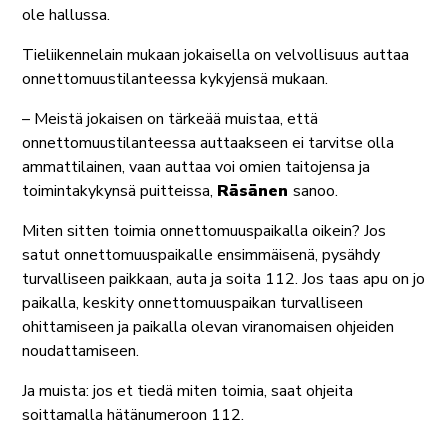
ole hallussa.
Tieliikennelain mukaan jokaisella on velvollisuus auttaa
onnettomuustilanteessa kykyjensä mukaan.
– Meistä jokaisen on tärkeää muistaa, että
onnettomuustilanteessa auttaakseen ei tarvitse olla
ammattilainen, vaan auttaa voi omien taitojensa ja
toimintakykynsä puitteissa,
Räsänen
sanoo.
Miten sitten toimia onnettomuuspaikalla oikein? Jos
satut onnettomuuspaikalle ensimmäisenä, pysähdy
turvalliseen paikkaan, auta ja soita 112. Jos taas apu on jo
paikalla, keskity onnettomuuspaikan turvalliseen
ohittamiseen ja paikalla olevan viranomaisen ohjeiden
noudattamiseen.
Ja muista: jos et tiedä miten toimia, saat ohjeita
soittamalla hätänumeroon 112.