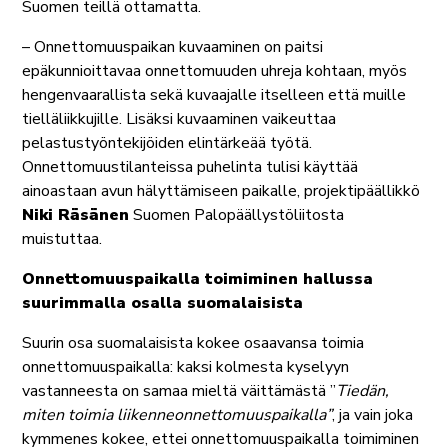
Suomen teillä ottamatta.
– Onnettomuuspaikan kuvaaminen on paitsi
epäkunnioittavaa onnettomuuden uhreja kohtaan, myös
hengenvaarallista sekä kuvaajalle itselleen että muille
tielläliikkujille. Lisäksi kuvaaminen vaikeuttaa
pelastustyöntekijöiden elintärkeää työtä.
Onnettomuustilanteissa puhelinta tulisi käyttää
ainoastaan avun hälyttämiseen paikalle, projektipäällikkö
Niki Räsänen
Suomen Palopäällystöliitosta
muistuttaa.
Onnettomuuspaikalla toimiminen hallussa
suurimmalla osalla suomalaisista
Suurin osa suomalaisista kokee osaavansa toimia
onnettomuuspaikalla: kaksi kolmesta kyselyyn
vastanneesta on samaa mieltä väittämästä ”
Tiedän,
miten toimia liikenneonnettomuuspaikalla”
, ja vain joka
kymmenes kokee, ettei onnettomuuspaikalla toimiminen