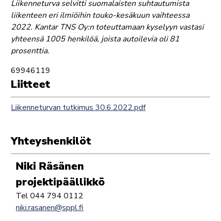
Liikenneturva selvitti suomalaisten suhtautumista
liikenteen eri ilmiöihin touko-kesäkuun vaihteessa
2022. Kantar TNS Oy:n toteuttamaan kyselyyn vastasi
yhteensä 1005 henkilöä, joista autoilevia oli 81
prosenttia.
69946119
Liitteet
Liikenneturvan tutkimus 30.6.2022.pdf
Yhteyshenkilöt
Niki Räsänen
projektipäällikkö
Tel 044 794 0112
niki.rasanen@sppl.fi