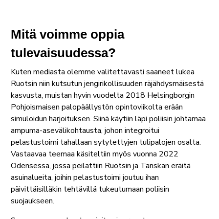
Mitä voimme oppia
tulevaisuudessa?
Kuten mediasta olemme valitettavasti saaneet lukea
Ruotsin niin kutsutun jengirikollisuuden räjähdysmäisestä
kasvusta, muistan hyvin vuodelta 2018 Helsingborgin
Pohjoismaisen palopäällystön opintoviikolta erään
simuloidun harjoituksen. Siinä käytiin läpi poliisin johtamaa
ampuma-asevälikohtausta, johon integroitui
pelastustoimi tahallaan sytytettyjen tulipalojen osalta.
Vastaavaa teemaa käsiteltiin myös vuonna 2022
Odensessa, jossa peilattiin Ruotsin ja Tanskan eräitä
asuinalueita, joihin pelastustoimi joutuu ihan
päivittäisilläkin tehtävillä tukeutumaan poliisin
suojaukseen.