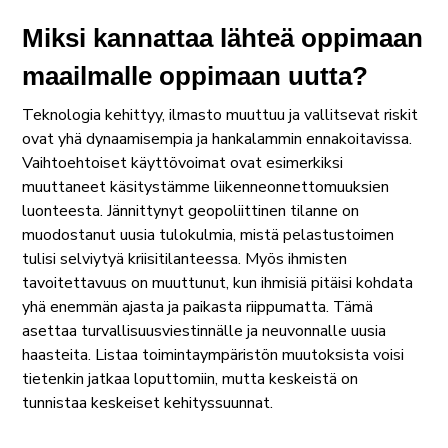
Miksi kannattaa lähteä oppimaan
maailmalle oppimaan uutta?
Teknologia kehittyy, ilmasto muuttuu ja vallitsevat riskit
ovat yhä dynaamisempia ja hankalammin ennakoitavissa.
Vaihtoehtoiset käyttövoimat ovat esimerkiksi
muuttaneet käsitystämme liikenneonnettomuuksien
luonteesta. Jännittynyt geopoliittinen tilanne on
muodostanut uusia tulokulmia, mistä pelastustoimen
tulisi selviytyä kriisitilanteessa. Myös ihmisten
tavoitettavuus on muuttunut, kun ihmisiä pitäisi kohdata
yhä enemmän ajasta ja paikasta riippumatta. Tämä
asettaa turvallisuusviestinnälle ja neuvonnalle uusia
haasteita. Listaa toimintaympäristön muutoksista voisi
tietenkin jatkaa loputtomiin, mutta keskeistä on
tunnistaa keskeiset kehityssuunnat.