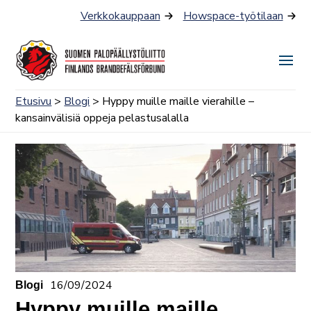
Siirry
Verkkokauppaan
Howspace-työtilaan
sisältöön
Näyt
tai
Etusivu
>
Blogi
> Hyppy muille maille vierahille –
piilo
kansainvälisiä oppeja pelastusalalla
valik
16/09/2024
Blogi
Hyppy muille maille