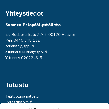
Yhteystiedot
Suomen Palopäällystöliitto
Iso Roobertinkatu 7 A 5, 00120 Helsinki
Puh. 0440 345 112
toimisto@sppl.fi
etunimi.sukunimi@sppl.fi
Y-tunnus 0202246-5
Tutustu
Tulityölupa palvelu
Pelastustoimi.fi
Hätäkeskuslaitos