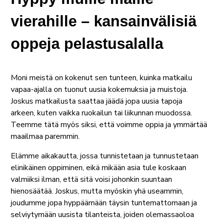
vierahille – kansainvälisiä
oppeja pelastusalalla
Moni meistä on kokenut sen tunteen, kuinka matkailu
vapaa-ajalla on tuonut uusia kokemuksia ja muistoja.
Joskus matkailusta saattaa jäädä jopa uusia tapoja
arkeen, kuten vaikka ruokailun tai liikunnan muodossa.
Teemme tätä myös siksi, että voimme oppia ja ymmärtää
maailmaa paremmin.
Elämme aikakautta, jossa tunnistetaan ja tunnustetaan
elinikäinen oppiminen, eikä mikään asia tule koskaan
valmiiksi ilman, että sitä voisi johonkin suuntaan
hienosäätää. Joskus, mutta myöskin yhä useammin,
joudumme jopa hyppäämään täysin tuntemattomaan ja
selviytymään uusista tilanteista, joiden olemassaoloa