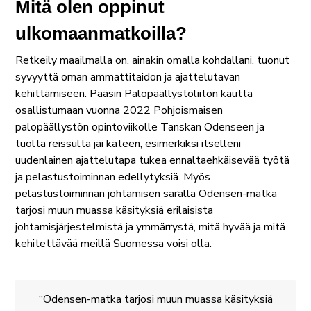
Mitä olen oppinut
ulkomaanmatkoilla?
Retkeily maailmalla on, ainakin omalla kohdallani, tuonut
syvyyttä oman ammattitaidon ja ajattelutavan
kehittämiseen. Pääsin Palopäällystöliiton kautta
osallistumaan vuonna 2022 Pohjoismaisen
palopäällystön opintoviikolle Tanskan Odenseen ja
tuolta reissulta jäi käteen, esimerkiksi itselleni
uudenlainen ajattelutapa tukea ennaltaehkäisevää työtä
ja pelastustoiminnan edellytyksiä. Myös
pelastustoiminnan johtamisen saralla Odensen-matka
tarjosi muun muassa käsityksiä erilaisista
johtamisjärjestelmistä ja ymmärrystä, mitä hyvää ja mitä
kehitettävää meillä Suomessa voisi olla.
Odensen-matka tarjosi muun muassa käsityksiä