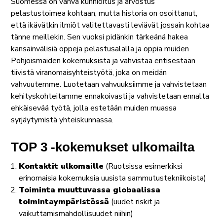
Suomessa on vahva kunnioitus ja arvostus
pelastustoimea kohtaan, mutta historia on osoittanut,
että ikävätkin ilmiöt valitettavasti leviävät jossain kohtaa
tänne meillekin. Sen vuoksi pidänkin tärkeänä hakea
kansainvälisiä oppeja pelastusalalla ja oppia muiden
Pohjoismaiden kokemuksista ja vahvistaa entisestään
tiivistä viranomaisyhteistyötä, joka on meidän
vahvuutemme. Luotetaan vahvuuksiimme ja vahvistetaan
kehityskohteitamme ennakoivasti ja vahvistetaan ennalta
ehkäisevää työtä, jolla estetään muiden muassa
syrjäytymistä yhteiskunnassa.
TOP 3 -kokemukset ulkomailta
Kontaktit ulkomaille
(Ruotsissa esimerkiksi
erinomaisia kokemuksia uusista sammutustekniikoista)
Toiminta muuttuvassa globaalissa
toimintaympäristössä
(uudet riskit ja
vaikuttamismahdollisuudet niihin)