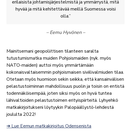
erilaisista johtamisjärjestelmistä ja ymmärrystä, mitä
hyvää ja mitä kehitettävää meillä Suomessa voisi
olla.
– Eemu Hyvönen –
Mainitsemani geopoliittisen tilanteen saralta
tutustumismatka muiden Pohjoismaiden (nyk. myös
NATO-maiden) auttoi myös ymmärtämään
kokonaisvaltaisemmin pohjoismaisen siviilivalmiuden tilaa.
Otetaan myös huomioon sekin seikka, että kansainvälisen
pelastustoiminnan mahdollisuus puolin ja toisin on entistä
todennäköisempää, joten siksi myös on hyvä tuntea
lähivaltioiden pelastustoimen erityispiirteitä. Lyhyehkö
matkakirjoitukseni löytyykin Palopäällystö-lehdestä
joululta 2022!
➔ Lue Eemun matkakirjoitus Odensenista