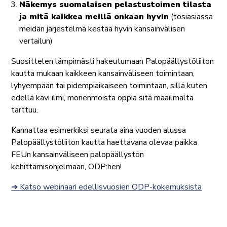
Näkemys suomalaisen pelastustoimen tilasta
ja mitä kaikkea meillä onkaan hyvin
(tosiasiassa
meidän järjestelmä kestää hyvin kansainvälisen
vertailun)
Suosittelen lämpimästi hakeutumaan Palopäällystöliiton
kautta mukaan kaikkeen kansainväliseen toimintaan,
lyhyempään tai pidempiaikaiseen toimintaan, sillä kuten
edellä kävi ilmi, monenmoista oppia sitä maailmalta
tarttuu.
Kannattaa esimerkiksi seurata aina vuoden alussa
Palopäällystöliiton kautta haettavana olevaa paikka
FEUn kansainväliseen palopäällystön
kehittämisohjelmaan, ODP:hen!
➔ Katso webinaari edellisvuosien ODP-kokemuksista