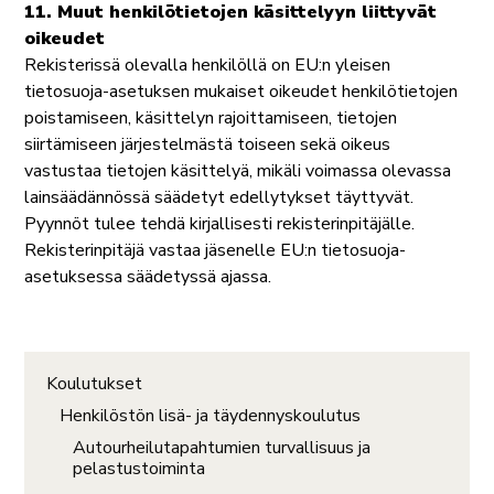
11. Muut henkilötietojen käsittelyyn liittyvät
oikeudet
Rekisterissä olevalla henkilöllä on EU:n yleisen
tietosuoja-asetuksen mukaiset oikeudet henkilötietojen
poistamiseen, käsittelyn rajoittamiseen, tietojen
siirtämiseen järjestelmästä toiseen sekä oikeus
vastustaa tietojen käsittelyä, mikäli voimassa olevassa
lainsäädännössä säädetyt edellytykset täyttyvät.
Pyynnöt tulee tehdä kirjallisesti rekisterinpitäjälle.
Rekisterinpitäjä vastaa jäsenelle EU:n tietosuoja-
asetuksessa säädetyssä ajassa.
Koulutukset
Henkilöstön lisä- ja täydennyskoulutus
Autourheilutapahtumien turvallisuus ja
pelastustoiminta