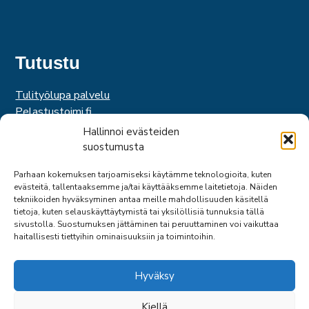
Tutustu
Tulityölupa palvelu
Pelastustoimi.fi
Hätäkeskuslaitos
Hallinnoi evästeiden
Palosuojelurahasto
suostumusta
Palosuojelun edistämissäätiö
Parhaan kokemuksen tarjoamiseksi käytämme teknologioita, kuten
Suomen Pelastusalan Keskusjärjestö
evästeitä, tallentaaksemme ja/tai käyttääksemme laitetietoja. Näiden
SPEK
tekniikoiden hyväksyminen antaa meille mahdollisuuden käsitellä
Federation of EUropean Fire Officers
tietoja, kuten selauskäyttäytymistä tai yksilöllisiä tunnuksia tällä
sivustolla. Suostumuksen jättäminen tai peruuttaminen voi vaikuttaa
haitallisesti tiettyihin ominaisuuksiin ja toimintoihin.
Hyväksy
Kiellä