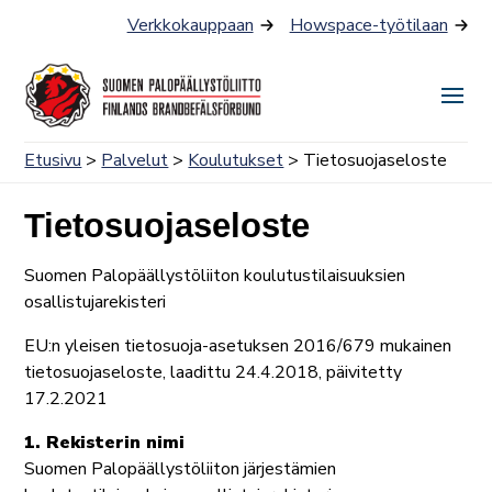
Siirry
Verkkokauppaan
Howspace-työtilaan
sisältöön
Näyt
tai
Etusivu
>
Palvelut
>
Koulutukset
> Tietosuojaseloste
piilo
valik
Tietosuojaseloste
Suomen Palopäällystöliiton koulutustilaisuuksien
osallistujarekisteri
EU:n yleisen tietosuoja-asetuksen 2016/679 mukainen
tietosuojaseloste, laadittu 24.4.2018, päivitetty
17.2.2021
1. Rekisterin nimi
Suomen Palopäällystöliiton järjestämien