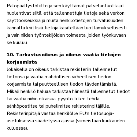
Palopäällystöliitto ja sen käyttämät palveluntuottajat
huolehtivat siitä, että tallennettuja tietoja sekä verkon
käyttöoikeuksia ja muita henkilötietojen turvallisuuden
kannalta kriittisiä tietoja käsitellään luottamuksellisesti
ja vain niiden työntekijöiden toimesta, joiden työnkuvaan
se kuuluu.
10. Tarkastusoikeus ja oikeus vaatia tietojen
korjaamista
Jokaisella on oikeus tarkistaa rekisteriin tallennetut
tietonsa ja vaatia mahdollisen virheellisen tiedon
korjaamista tai puutteellisen tiedon täydentämistä.
Mikäli henkilö haluaa tarkistaa hänestä tallennetut tiedot
tai vaatia niihin oikaisua, pyyntö tulee tehdä
sähköpostitse tai puhelimitse rekisterinpitäjälle.
Rekisterinpitäjä vastaa henkilölle EU:n tietosuoja-
asetuksessa säädetyssä ajassa (viimeistään kuukauden
kuluessa).