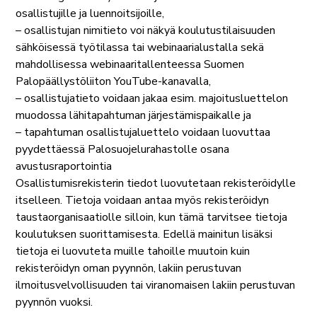
osallistujille ja luennoitsijoille,
– osallistujan nimitieto voi näkyä koulutustilaisuuden
sähköisessä työtilassa tai webinaarialustalla sekä
mahdollisessa webinaaritallenteessa Suomen
Palopäällystöliiton YouTube-kanavalla,
– osallistujatieto voidaan jakaa esim. majoitusluettelon
muodossa lähitapahtuman järjestämispaikalle ja
– tapahtuman osallistujaluettelo voidaan luovuttaa
pyydettäessä Palosuojelurahastolle osana
avustusraportointia
Osallistumisrekisterin tiedot luovutetaan rekisteröidylle
itselleen. Tietoja voidaan antaa myös rekisteröidyn
taustaorganisaatiolle silloin, kun tämä tarvitsee tietoja
koulutuksen suorittamisesta. Edellä mainitun lisäksi
tietoja ei luovuteta muille tahoille muutoin kuin
rekisteröidyn oman pyynnön, lakiin perustuvan
ilmoitusvelvollisuuden tai viranomaisen lakiin perustuvan
pyynnön vuoksi.