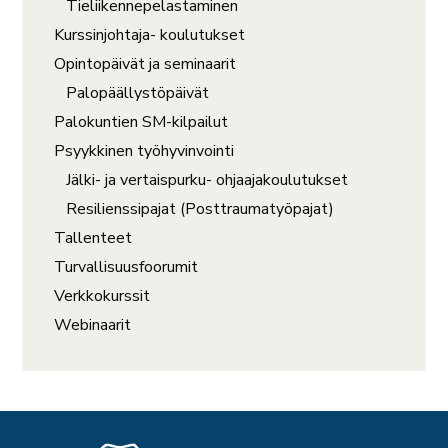
Tieliikennepelastaminen
Kurssinjohtaja- koulutukset
Opintopäivät ja seminaarit
Palopäällystöpäivät
Palokuntien SM-kilpailut
Psyykkinen työhyvinvointi
Jälki- ja vertaispurku- ohjaajakoulutukset
Resilienssipajat (Posttraumatyöpajat)
Tallenteet
Turvallisuusfoorumit
Verkkokurssit
Webinaarit