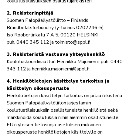
koulutustilaisuuksien osallistujarekisteri
2. Rekisterinpitäjä
Suomen Palopäällystöliitto – Finlands
Brandbefälsförbund ry (y-tunnus 0202246-5)
Iso Roobertinkatu 7 A 5, 00120 HELSINKI
puh. 0440 345 112 ja toimisto@sppl.fi
3. Rekisteristä vastaava yhteyshenkilö
Koulutuskoordinaattori Henriikka Majoniemi, puh. 0440
343 112 ja henriikka.majoniemi@sppl.fi
4. Henkilötietojen käsittelyn tarkoitus ja
käsittelyn oikeusperuste
Henkilötietojen käsittelyn tarkoitus on pitää rekisteriä
Suomen Palopäällystöliiton järjestämiin
koulutustilaisuuksiin osallistuneista henkilöistä sekä
markkinoida koulutuksia niihin aiemmin osallistuneille.
EU:n yleisen tietosuoja-asetuksen mukainen
oikeusperuste henkilötietojen käsittelylle on