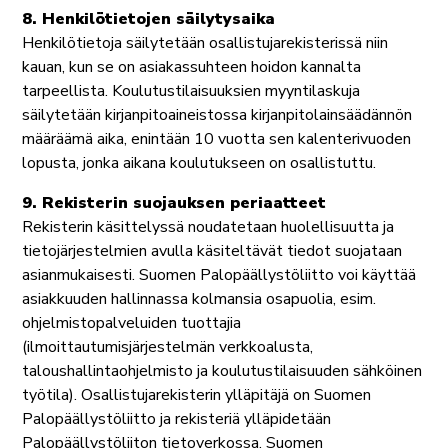
8. Henkilötietojen säilytysaika
Henkilötietoja säilytetään osallistujarekisterissä niin
kauan, kun se on asiakassuhteen hoidon kannalta
tarpeellista. Koulutustilaisuuksien myyntilaskuja
säilytetään kirjanpitoaineistossa kirjanpitolainsäädännön
määräämä aika, enintään 10 vuotta sen kalenterivuoden
lopusta, jonka aikana koulutukseen on osallistuttu.
9. Rekisterin suojauksen periaatteet
Rekisterin käsittelyssä noudatetaan huolellisuutta ja
tietojärjestelmien avulla käsiteltävät tiedot suojataan
asianmukaisesti. Suomen Palopäällystöliitto voi käyttää
asiakkuuden hallinnassa kolmansia osapuolia, esim.
ohjelmistopalveluiden tuottajia
(ilmoittautumisjärjestelmän verkkoalusta,
taloushallintaohjelmisto ja koulutustilaisuuden sähköinen
työtila). Osallistujarekisterin ylläpitäjä on Suomen
Palopäällystöliitto ja rekisteriä ylläpidetään
Palopäällystöliiton tietoverkossa. Suomen