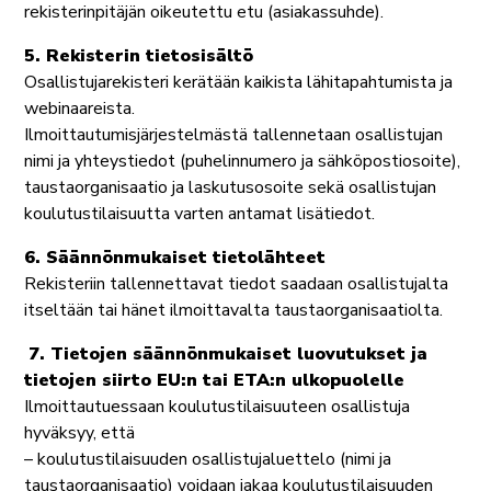
rekisterinpitäjän oikeutettu etu (asiakassuhde).
5. Rekisterin tietosisältö
Osallistujarekisteri kerätään kaikista lähitapahtumista ja
webinaareista.
Ilmoittautumisjärjestelmästä tallennetaan osallistujan
nimi ja yhteystiedot (puhelinnumero ja sähköpostiosoite),
taustaorganisaatio ja laskutusosoite sekä osallistujan
koulutustilaisuutta varten antamat lisätiedot.
6. Säännönmukaiset tietolähteet
Rekisteriin tallennettavat tiedot saadaan osallistujalta
itseltään tai hänet ilmoittavalta taustaorganisaatiolta.
7. Tietojen säännönmukaiset luovutukset ja
tietojen siirto EU:n tai ETA:n ulkopuolelle
Ilmoittautuessaan koulutustilaisuuteen osallistuja
hyväksyy, että
– koulutustilaisuuden osallistujaluettelo (nimi ja
taustaorganisaatio) voidaan jakaa koulutustilaisuuden