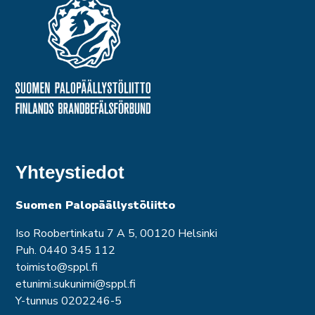
Yhteystiedot
Suomen Palopäällystöliitto
Iso Roobertinkatu 7 A 5, 00120 Helsinki
Puh. 0440 345 112
toimisto@sppl.fi
etunimi.sukunimi@sppl.fi
Y-tunnus 0202246-5