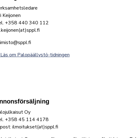
erksamhetsledare
i Keijonen
el. +358 440 340 112
i.keijonen(at)sppl.fi
imisto@sppl.fi
Läs om Palopäällystö-tidningen
nnonsförsäljning
lojulkaisut Oy
el. +358 45 114 4178
post: ilmoitukset(at)sppl.fi