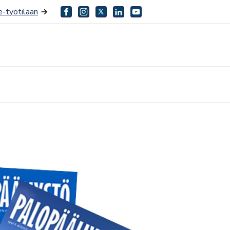
-työtilaan
facebook
instagram
twitter
linkedin
youtube