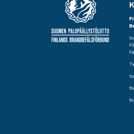
K
F
B
Is
FI
Fi
T
to
fö
f