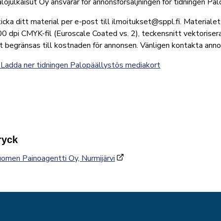
lojulkaisut Oy ansvarar för annonsförsäljningen för tidningen Pa
icka ditt material per e-post till ilmoitukset@sppl.fi. Materialet 
0 dpi CMYK-fil (Euroscale Coated vs. 2), teckensnitt vektoriser
t begränsas till kostnaden för annonsen. Vänligen kontakta annons
Ladda ner tidningen Palopäällystös mediakort
ryck
omen Painoagentti Oy, Nurmijärvi