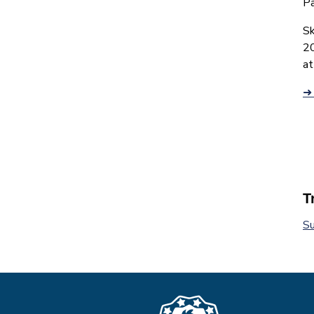
Pa
Sk
20
at
➜ 
T
Su