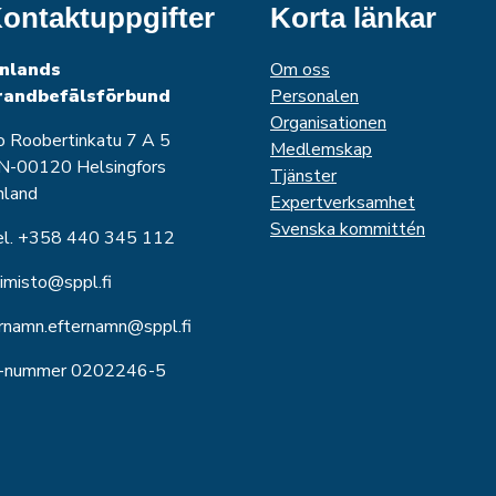
ontaktuppgifter
Korta länkar
inlands
Om oss
randbefälsförbund
Personalen
Organisationen
o Roobertinkatu 7 A 5
Medlemskap
N-00120 Helsingfors
Tjänster
nland
Expertverksamhet
Svenska kommittén
el. +358 440 345 112
imisto@sppl.fi
rnamn.efternamn@sppl.fi
o-nummer 0202246-5