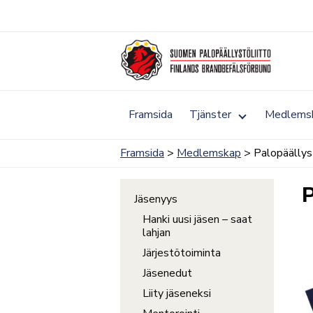
Skip
to
content
Toggle
Framsida
Tjänster
Medlems
submenu
for
Tjänster
Framsida
>
Medlemskap
> Palopäällys
P
Jäsenyys
Hanki uusi jäsen – saat
lahjan
Järjestötoiminta
Jäsenedut
Liity jäseneksi