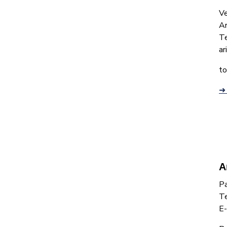
V
Ar
T
ar
to
➜ 
A
Pa
T
E-