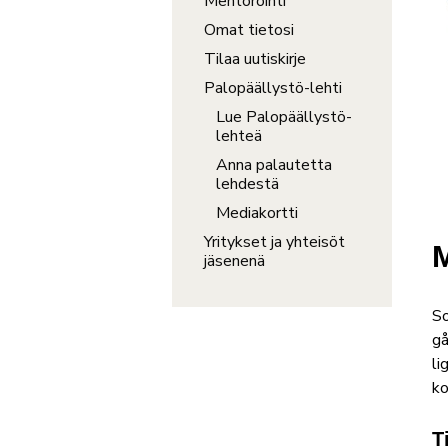
Mentorointi
Omat tietosi
Tilaa uutiskirje
Palopäällystö-lehti
Lue Palopäällystö-
lehteä
Anna palautetta
lehdestä
Mediakortti
Yritykset ja yhteisöt
jäsenenä
So
gå
li
ko
T