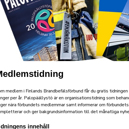
Medlemstidning
m medlem i Finlands Brandbefälsförbund får du gratis tidninge
nger per år. Palopäällystö är en organisationstidning som behan
gger nära förbundets medlemmar samt informerar om förbundets 
mpletterar och ger bakgrundsinformation till det månatliga nyh
idningens innehåll