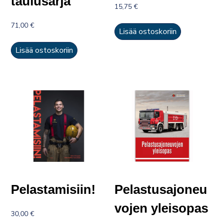
taulusarja
15,75
€
71,00
€
Lisää ostoskoriin
Lisää ostoskoriin
Pelastamisiin!
Pelastusajoneu
vojen yleisopas
30,00
€