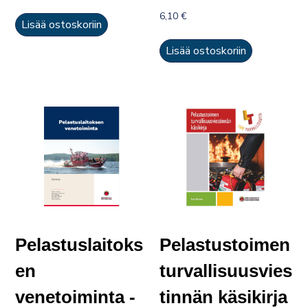
6,10
€
Lisää ostoskoriin
Lisää ostoskoriin
Pelastuslaitoks
Pelastustoimen
en
turvallisuusvies
venetoiminta -
tinnän käsikirja