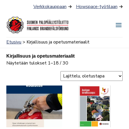
Siirry
Verkkokauppaan
Howspace-työtilaan
sisältöön
Näyt
tai
Etusivu
> Kirjallisuus ja opetusmateriaalit
piilo
valik
Kirjallisuus ja opetusmateriaalit
Näytetään tulokset 1–18 / 30