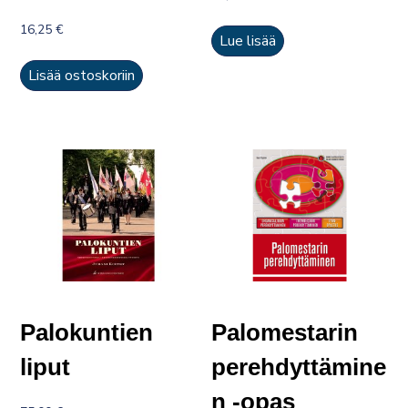
16,25
€
Lue lisää
Lisää ostoskoriin
Palokuntien
Palomestarin
liput
perehdyttämine
n -opas