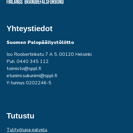
Yhteystiedot
Suomen Palopäällystöliitto
Iso Roobertinkatu 7 A 5, 00120 Helsinki
Puh. 0440 345 112
toimisto@sppl.fi
etunimi.sukunimi@sppl.fi
Y-tunnus 0202246-5
Tutustu
Tulityölupa palvelu