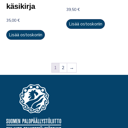
käsikirja
39,50
€
35,00
€
Lisää ostoskoriin
Lisää ostoskoriin
1
2
→