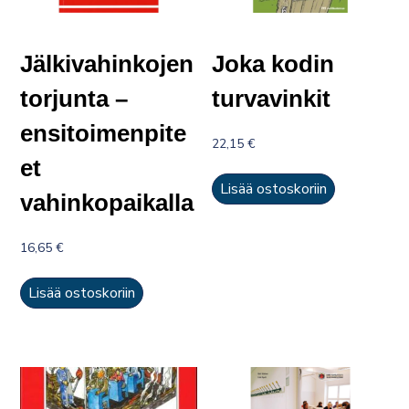
Jälkivahinkojen
Joka kodin
torjunta –
turvavinkit
ensitoimenpite
22,15
€
et
Lisää ostoskoriin
vahinkopaikalla
16,65
€
Lisää ostoskoriin