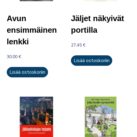
Avun
Jäljet näkyivät
ensimmäinen
portilla
lenkki
27,45
€
30,00
€
Lisää ostoskoriin
Lisää ostoskoriin