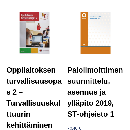
Oppilaitoksen
Paloilmoittimen
turvallisuusopa
suunnittelu,
s 2 –
asennus ja
Turvallisuuskul
ylläpito 2019,
ttuurin
ST-ohjeisto 1
kehittäminen
70,40
€