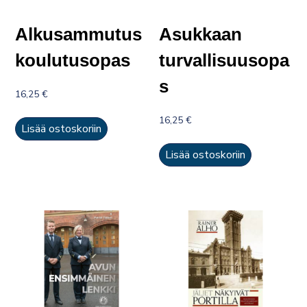
Alkusammutus
Asukkaan
koulutusopas
turvallisuusopa
s
16,25
€
16,25
€
Lisää ostoskoriin
Lisää ostoskoriin