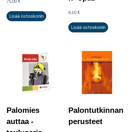
75,00
€
6,10
€
Lisää ostoskoriin
Lisää ostoskoriin
Palomies
Palontutkinnan
auttaa -
perusteet