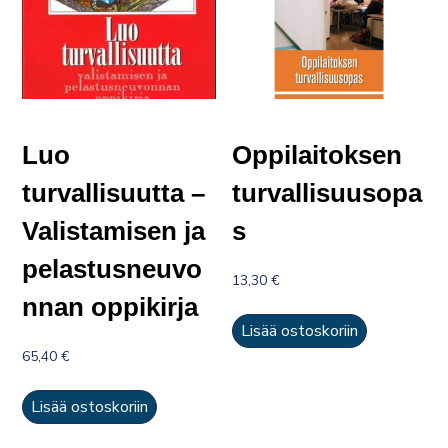
Luo
Oppilaitoksen
turvallisuutta –
turvallisuusopa
Valistamisen ja
s
pelastusneuvo
13,30
€
nnan oppikirja
Lisää ostoskoriin
65,40
€
Lisää ostoskoriin