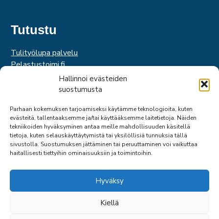
Tutustu
Tulityölupa palvelu
Pelastustoimi.fi
Hätäkeskuslaitos
Hallinnoi evästeiden
Palosuojelurahasto
suostumusta
Palosuojelun edistämissäätiö
Parhaan kokemuksen tarjoamiseksi käytämme teknologioita, kuten
Suomen Pelastusalan Keskusjärjestö
evästeitä, tallentaaksemme ja/tai käyttääksemme laitetietoja. Näiden
SPEK
tekniikoiden hyväksyminen antaa meille mahdollisuuden käsitellä
Federation of EUropean Fire Officers
tietoja, kuten selauskäyttäytymistä tai yksilöllisiä tunnuksia tällä
sivustolla. Suostumuksen jättäminen tai peruuttaminen voi vaikuttaa
haitallisesti tiettyihin ominaisuuksiin ja toimintoihin.
Hyväksy
Kiellä