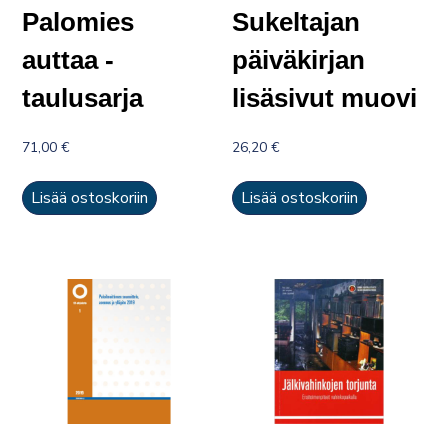
Palomies
Sukeltajan
auttaa -
päiväkirjan
taulusarja
lisäsivut muovi
71,00
€
26,20
€
Lisää ostoskoriin
Lisää ostoskoriin