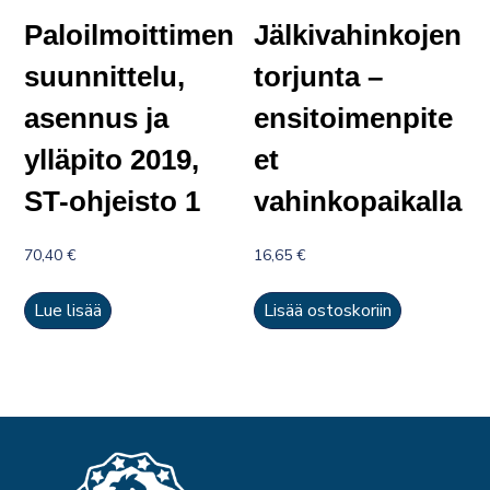
Paloilmoittimen
Jälkivahinkojen
suunnittelu,
torjunta –
asennus ja
ensitoimenpite
ylläpito 2019,
et
ST-ohjeisto 1
vahinkopaikalla
70,40
€
16,65
€
Lue lisää
Lisää ostoskoriin