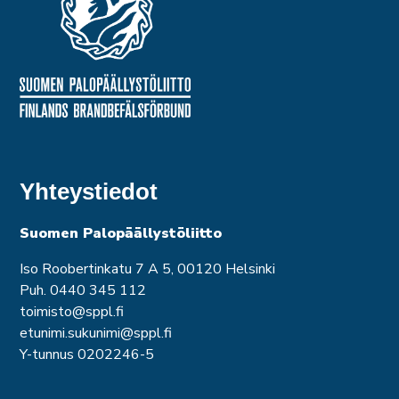
Yhteystiedot
Suomen Palopäällystöliitto
Iso Roobertinkatu 7 A 5, 00120 Helsinki
Puh. 0440 345 112
toimisto@sppl.fi
etunimi.sukunimi@sppl.fi
Y-tunnus 0202246-5