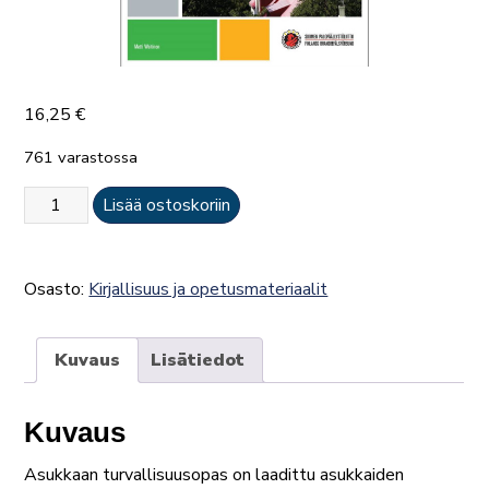
16,25
€
761 varastossa
Asukkaan
Lisää ostoskoriin
turvallisuusopas
määrä
Osasto:
Kirjallisuus ja opetusmateriaalit
Kuvaus
Lisätiedot
Kuvaus
Asukkaan turvallisuusopas on laadittu asukkaiden