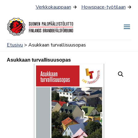
Siirry
Verkkokauppaan
Howspace-työtilaan
sisältöön
Näyt
tai
Etusivu
> Asukkaan turvallisuusopas
piilo
valik
Asukkaan turvallisuusopas