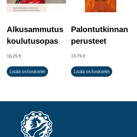
Alkusammutus
Palontutkinnan
koulutusopas
perusteet
16,25
€
15,75
€
Lisää ostoskoriin
Lisää ostoskoriin