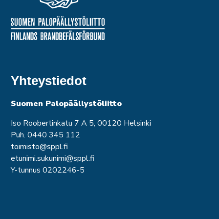
Yhteystiedot
Suomen Palopäällystöliitto
Iso Roobertinkatu 7 A 5, 00120 Helsinki
Puh. 0440 345 112
toimisto@sppl.fi
etunimi.sukunimi@sppl.fi
Y-tunnus 0202246-5