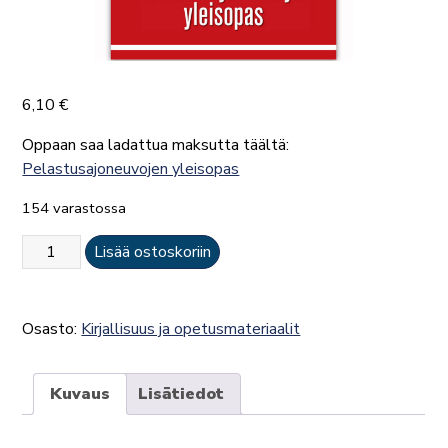
6,10
€
Oppaan saa ladattua maksutta täältä:
Pelastusajoneuvojen yleisopas
154 varastossa
Pelastusajoneuvojen
Lisää ostoskoriin
yleisopas
määrä
Osasto:
Kirjallisuus ja opetusmateriaalit
Kuvaus
Lisätiedot