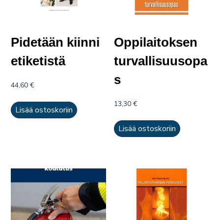
Pidetään kiinni
Oppilaitoksen
etiketistä
turvallisuusopa
s
44,60
€
13,30
€
Lisää ostoskoriin
Lisää ostoskoriin