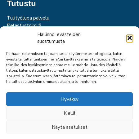
Tutustu
Tulityölupa palvelu
Pelastustoimi.fi
Hätäkeskuslaitos
Hallinnoi evästeiden
Palosuojelurahasto
suostumusta
Palosuojelun edistämissäätiö
Parhaan kokemuksen tarjoamiseksi käytämme teknologioita, kuten
Suomen Pelastusalan Keskusjärjestö
evästeitä, tallentaaksemme ja/tai käyttääksemme laitetietoja. Näiden
SPEK
tekniikoiden hyväksyminen antaa meille mahdollisuuden käsitellä
Federation of EUropean Fire Officers
tietoja, kuten selauskäyttäytymistä tai yksilöllisiä tunnuksia tällä
sivustolla. Suostumuksen jättäminen tai peruuttaminen voi vaikuttaa
haitallisesti tiettyihin ominaisuuksiin ja toimintoihin.
Hyväksy
Kiellä
© 2026 SPPL
Näytä asetukset
SIVU: ARTCLOUD OY
TAKAIS