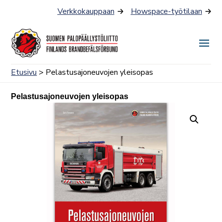
Siirry
Verkkokauppaan
Howspace-työtilaan
sisältöön
Näyt
tai
Etusivu
> Pelastusajoneuvojen yleisopas
piilo
valik
Pelastusajoneuvojen yleisopas