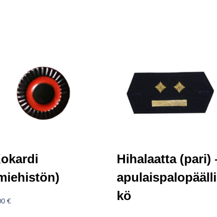
okardi
Hihalaatta (pari) 
miehistön)
apulaispalopääll
kö
00
€