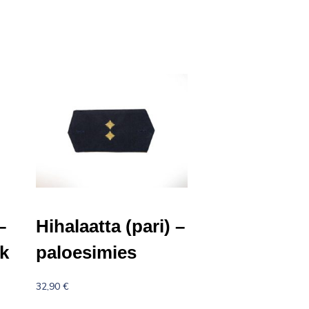
–
Hihalaatta (pari) –
ik
paloesimies
32,90
€