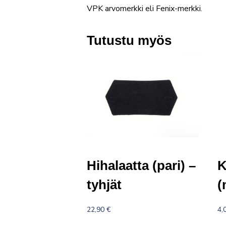
VPK arvomerkki eli Fenix-merkki.
Tutustu myös
Hihalaatta (pari) –
K
tyhjät
(
22,90
€
4,