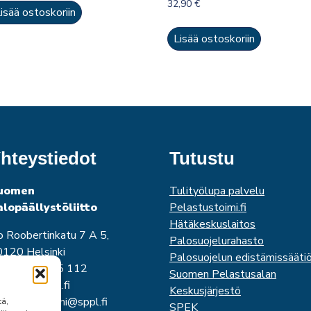
32,90
€
isää ostoskoriin
Lisää ostoskoriin
hteystiedot
Tutustu
uomen
Tulityölupa palvelu
alopäällystöliitto
Pelastustoimi.fi
Hätäkeskuslaitos
o Roobertinkatu 7 A 5,
Palosuojelurahasto
120 Helsinki
Palosuojelun edistämissääti
uh. 0440 345 112
Suomen Pelastusalan
imisto@sppl.fi
Keskusjärjestö
unimi.sukunimi@sppl.fi
tä,
SPEK