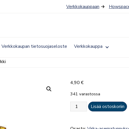
Verkkokauppaan
Howspace
Toggle
Verkkokaupan tietosuojaseloste
Verkkokauppa
submenu
for
Verkkokau
kki
4,90
€
341 varastossa
VPK
Lisää ostoskoriin
arvomerkki
eli
Fenix-
Osasto:
Virka-asematunnuks