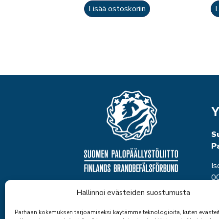
Lisää ostoskoriin
L
Y
S
P
Is
00
P
Hallinnoi evästeiden suostumusta
to
et
Parhaan kokemuksen tarjoamiseksi käytämme teknologioita, kuten evästei