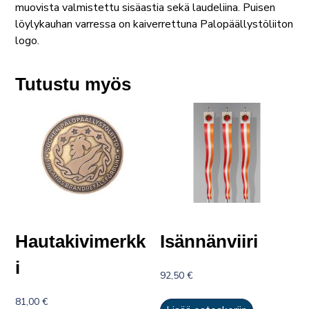
muovista valmistettu sisäastia sekä laudeliina. Puisen
löylykauhan varressa on kaiverrettuna Palopäällystöliiton
logo.
Tutustu myös
Hautakivimerkk
Isännänviiri
i
92,50
€
81,00
€