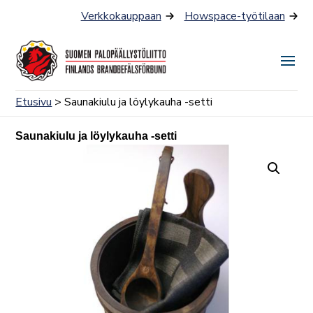
Siirry
Verkkokauppaan
Howspace-työtilaan
sisältöön
Näyt
tai
Etusivu
> Saunakiulu ja löylykauha -setti
piilo
valik
Saunakiulu ja löylykauha -setti