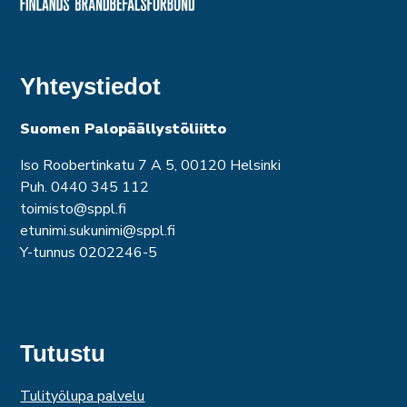
Yhteystiedot
Suomen Palopäällystöliitto
Iso Roobertinkatu 7 A 5, 00120 Helsinki
Puh. 0440 345 112
toimisto@sppl.fi
etunimi.sukunimi@sppl.fi
Y-tunnus 0202246-5
Tutustu
Tulityölupa palvelu