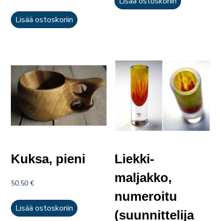
Lisää ostoskoriin
Lisää ostoskoriin
Kuksa, pieni
Liekki-
maljakko,
50,50
€
numeroitu
Lisää ostoskoriin
(suunnittelija