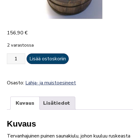
156,90
€
2 varastossa
Saunakiulu
Lisää ostoskoriin
ja
löylykauha
-
Osasto:
Lahja- ja muistoesineet
setti
määrä
Kuvaus
Lisätiedot
Kuvaus
Tervanhajuinen puinen saunakiulu, johon kuuluu ruskeasta