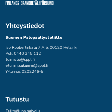
Yhteystiedot
Suomen Palopäällystöliitto
Iso Roobertinkatu 7 A 5, 00120 Helsinki
Puh. 0440 345 112
toimisto@sppl.fi
etunimi.sukunimi@sppl.fi
Y-tunnus 0202246-5
Tutustu
Tulityölupa palvelu