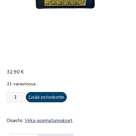
32,90
€
21 varastossa
Olkavarsilaatta
Lisää ostoskoriin
–
apulaispelastusjohtaja
tai
Osasto:
Virka-asematunnukset
pelastuspäällikkö
määrä