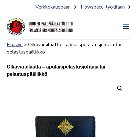
Siirry
Verkkokauppaan
Howspace-työtilaan
sisältöön
Näyt
tai
Etusivu
> Olkavarsilaatta – apulaispelastusjohtaja tai
piilo
pelastuspäällikkö
valik
Olkavarsilaatta – apulaispelastusjohtaja tai
pelastuspäällikkö