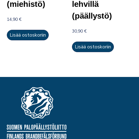
(miehistö)
lehvillä
(päällystö)
14,90
€
30,90
€
Lisää ostoskoriin
Lisää ostoskoriin