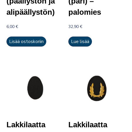
(päällystön ja
(pari) –
alipäällystön)
palomies
6,00
€
32,90
€
Lisää ostoskoriin
Lue lisää
Lakkilaatta
Lakkilaatta