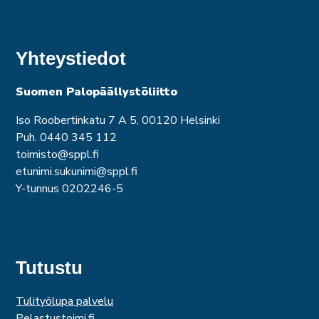
Yhteystiedot
Suomen Palopäällystöliitto
Iso Roobertinkatu 7 A 5, 00120 Helsinki
Puh. 0440 345 112
toimisto@sppl.fi
etunimi.sukunimi@sppl.fi
Y-tunnus 0202246-5
Tutustu
Tulityölupa palvelu
Pelastustoimi.fi