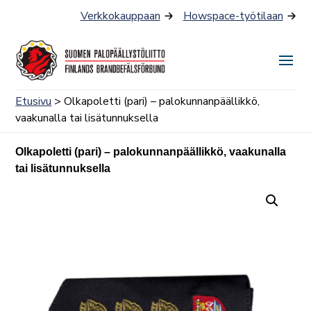
Siirry
Verkkokauppaan
Howspace-työtilaan
sisältöön
Näyt
tai
Etusivu
> Olkapoletti (pari) – palokunnanpäällikkö,
piilo
vaakunalla tai lisätunnuksella
valik
Olkapoletti (pari) – palokunnanpäällikkö, vaakunalla
tai lisätunnuksella