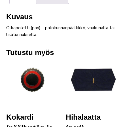
määrä
Kuvaus
Olkapoletti (pari) – palokunnanpäällikkö, vaakunalla tai
lisätunnuksella.
Tutustu myös
Kokardi
Hihalaatta