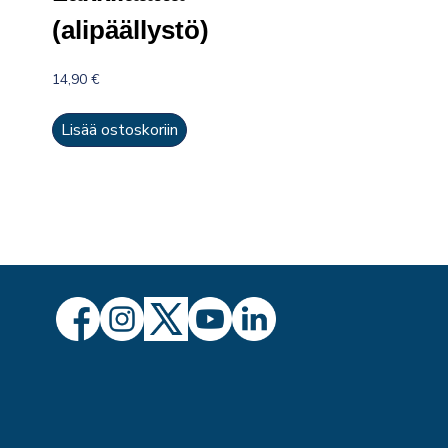
i
(alipäällystö)
14,90
€
Lisää ostoskoriin