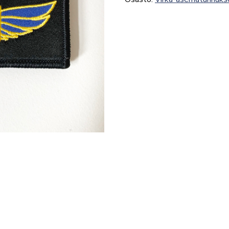
määrä