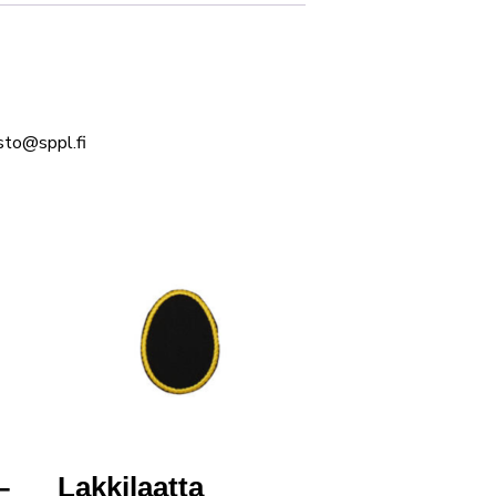
sto@sppl.fi
–
Lakkilaatta