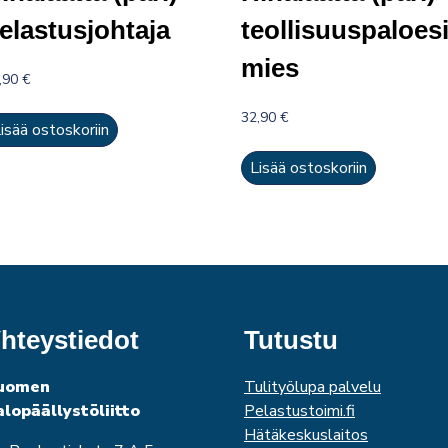
elastusjohtaja
teollisuuspaloes
mies
,90
€
32,90
€
isää ostoskoriin
Lisää ostoskoriin
hteystiedot
Tutustu
uomen
Tulityölupa palvelu
alopäällystöliitto
Pelastustoimi.fi
Hätäkeskuslaitos