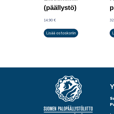
(päällystö)
p
14,90
€
32
Lisää ostoskoriin
L
Y
S
P