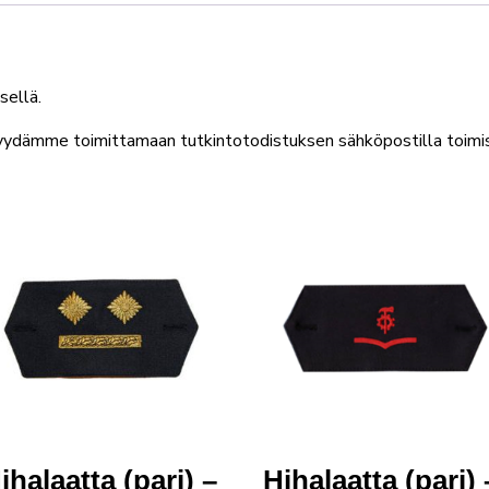
sellä.
pyydämme toimittamaan tutkintotodistuksen sähköpostilla toimi
ihalaatta (pari) –
Hihalaatta (pari) 