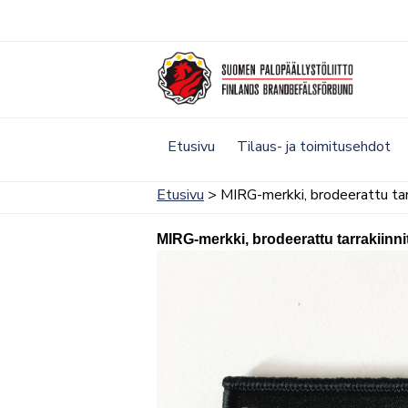
Siirry
sisältöön
Etusivu
Tilaus- ja toimitusehdot
Etusivu
> MIRG-merkki, brodeerattu tarr
MIRG-merkki, brodeerattu tarrakiinni