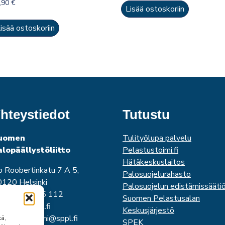
,90
€
Lisää ostoskoriin
isää ostoskoriin
hteystiedot
Tutustu
uomen
Tulityölupa palvelu
alopäällystöliitto
Pelastustoimi.fi
Hätäkeskuslaitos
o Roobertinkatu 7 A 5,
Palosuojelurahasto
120 Helsinki
Palosuojelun edistämissääti
uh. 0440 345 112
Suomen Pelastusalan
imisto@sppl.fi
Keskusjärjestö
unimi.sukunimi@sppl.fi
tä,
SPEK