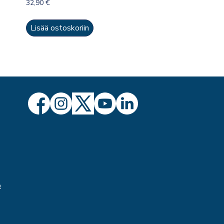
32,90
€
Lisää ostoskoriin
ö