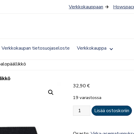
Verkkokauppaan
Howspace
Toggle
Verkkokaupan tietosuojaseloste
Verkkokauppa
submenu
for
Verkkokau
palopäällikkö
likkö
32,90
€
19 varastossa
Hihalaatta
Lisää ostoskoriin
(pari)
–
teollisuuspalopäällikkö
Osasto:
Virka-asematunnuks