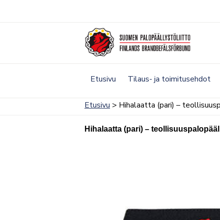
Siirry
sisältöön
Etusivu
Tilaus- ja toimitusehdot
Etusivu
> Hihalaatta (pari) – teollisuus
Hihalaatta (pari) – teollisuuspalopääl