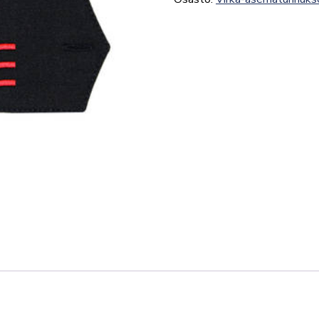
määrä