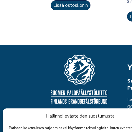
32
Lisää ostoskoriin
L
Y
S
P
Is
00
P
Hallinnoi evästeiden suostumusta
to
et
Parhaan kokemuksen tarjoamiseksi käytämme teknologioita, kuten evästei