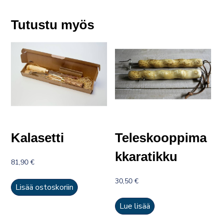
Tutustu myös
Kalasetti
Teleskooppima
kkaratikku
81,90
€
30,50
€
Lisää ostoskoriin
Lue lisää