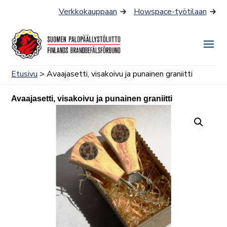
Siirry
Verkkokauppaan
Howspace-työtilaan
sisältöön
Näyt
tai
Etusivu
> Avaajasetti, visakoivu ja punainen graniitti
piilo
valik
Avaajasetti, visakoivu ja punainen graniitti