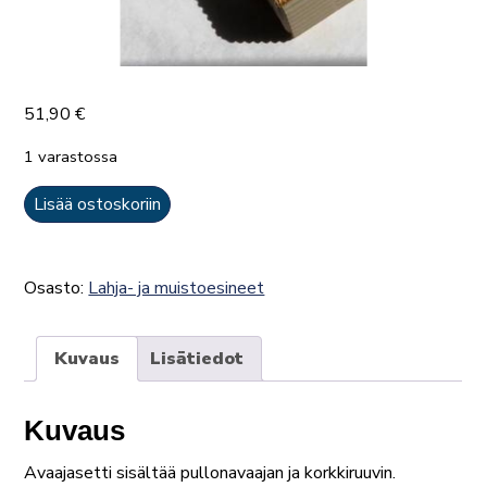
51,90
€
1 varastossa
Avaajasetti,
Lisää ostoskoriin
visakoivu
ja
punainen
Osasto:
Lahja- ja muistoesineet
graniitti
määrä
Kuvaus
Lisätiedot
Kuvaus
Avaajasetti sisältää pullonavaajan ja korkkiruuvin.