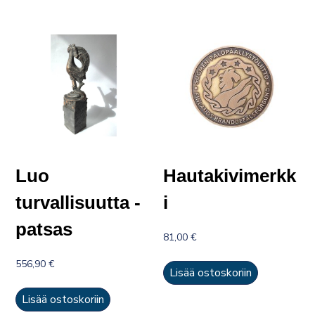
Luo
Hautakivimerkk
turvallisuutta -
i
patsas
81,00
€
556,90
€
Lisää ostoskoriin
Lisää ostoskoriin