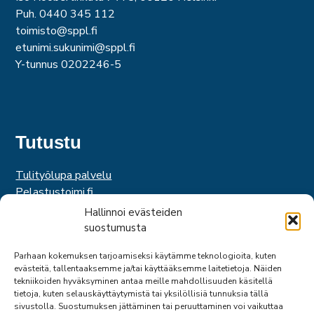
Puh. 0440 345 112
toimisto@sppl.fi
etunimi.sukunimi@sppl.fi
Y-tunnus 0202246-5
Tutustu
Tulityölupa palvelu
Pelastustoimi.fi
Hätäkeskuslaitos
Hallinnoi evästeiden
Palosuojelurahasto
suostumusta
Palosuojelun edistämissäätiö
Parhaan kokemuksen tarjoamiseksi käytämme teknologioita, kuten
Suomen Pelastusalan Keskusjärjestö
evästeitä, tallentaaksemme ja/tai käyttääksemme laitetietoja. Näiden
SPEK
tekniikoiden hyväksyminen antaa meille mahdollisuuden käsitellä
Federation of EUropean Fire Officers
tietoja, kuten selauskäyttäytymistä tai yksilöllisiä tunnuksia tällä
sivustolla. Suostumuksen jättäminen tai peruuttaminen voi vaikuttaa